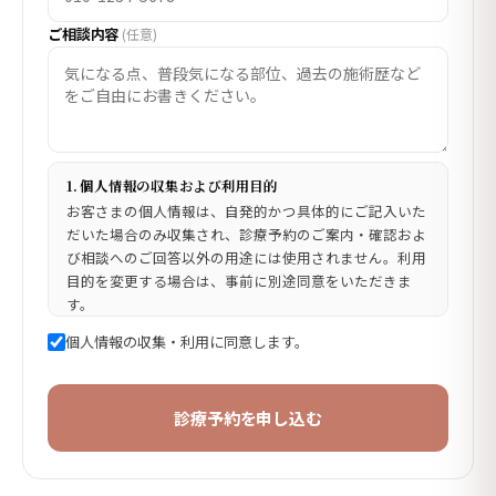
ご相談内容
(任意)
1. 個人情報の収集および利用目的
お客さまの個人情報は、自発的かつ具体的にご記入いた
だいた場合のみ収集され、診療予約のご案内・確認およ
び相談へのご回答以外の用途には使用されません。利用
目的を変更する場合は、事前に別途同意をいただきま
す。
2. 収集項目
個人情報の収集・利用に同意します。
必須:お名前、連絡先、診療科目 · 任意:ご相談内容
3. 保有および利用期間
予約対応が完了した時点から6ヶ月間保管した後、遅滞
診療予約を申し込む
なく破棄します(関係法令により一部項目は別途保管さ
れる場合があります)。
4. 同意拒否の権利