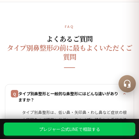
FAQ
よくあるご質問
タイプ別鼻整形の前に最もよくいただくご
質問
タイプ別鼻整形と一般的な鼻整形にはどんな違いがあり
Q
ますか？
タイプ別鼻整形は、低い鼻・矢印鼻・わし鼻など症状の根
本原因をまず精密に分析し、各タイプに特化した手術方法
と材料を選んで行います。個人に合わせたアプローチで、
プレジャー公式LINEで相談する
より自然で調和した結果をつくります。