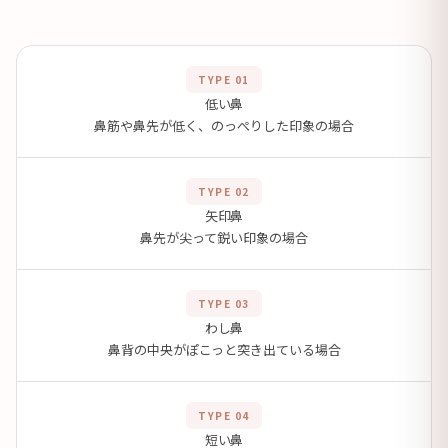
TYPE 01
低い鼻
鼻筋や鼻先が低く、のっぺりした印象の場合
TYPE 02
矢印鼻
鼻先が尖って鋭い印象の場合
TYPE 03
わし鼻
鼻背の中央がぽこっと突き出ている場合
TYPE 04
短い鼻