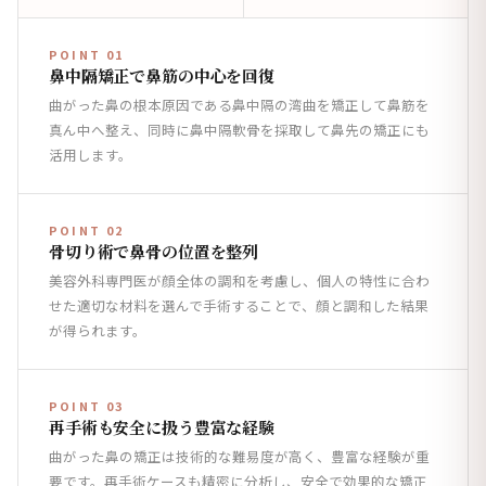
POINT 01
鼻中隔矯正で鼻筋の中心を回復
曲がった鼻の根本原因である鼻中隔の湾曲を矯正して鼻筋を
真ん中へ整え、同時に鼻中隔軟骨を採取して鼻先の矯正にも
活用します。
POINT 02
骨切り術で鼻骨の位置を整列
美容外科専門医が顔全体の調和を考慮し、個人の特性に合わ
せた適切な材料を選んで手術することで、顔と調和した結果
が得られます。
POINT 03
再手術も安全に扱う豊富な経験
曲がった鼻の矯正は技術的な難易度が高く、豊富な経験が重
要です。再手術ケースも精密に分析し、安全で効果的な矯正