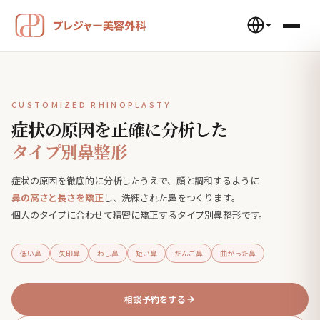
CUSTOMIZED RHINOPLASTY
症状の原因を
正確に
分析した
タイプ別鼻整形
症状の原因を徹底的に分析したうえで、顔と調和するように
鼻の高さと長さを矯正
し、洗練された鼻をつくります。
個人のタイプに合わせて精密に矯正するタイプ別鼻整形です。
低い鼻
矢印鼻
わし鼻
短い鼻
だんご鼻
曲がった鼻
相談予約をする