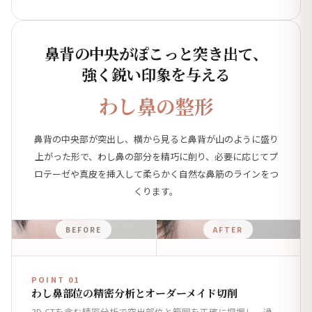
鼻背の中央がぽこっと突き出て、
強く鋭い印象を与える
わし鼻の整形
鼻背の中央部が突出し、横から見ると鼻背が山のように盛り
上がった形で、わし鼻の部分を精巧に削り、必要に応じてプ
ロテーゼや真皮を挿入して柔らかく自然な鼻筋のラインをつ
くります。
BEFORE
AFTER
POINT 01
わし鼻部位の精密分析とオーダーメイド切削
3D-CTを含む精密分析で突出部位と範囲を正確に把握し、過