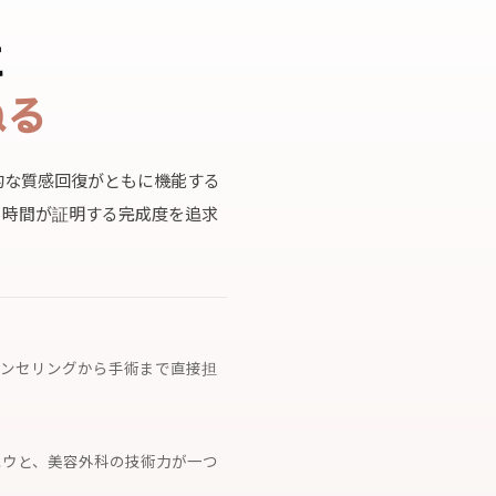
に
ねる
的な質感回復がともに機能する
、時間が証明する完成度を追求
「最も成功した手術
健康な皮膚が支えと
— 代表院長 ソン・ユソ
ンセリングから手術まで直接担
ハウと、美容外科の技術力が一つ