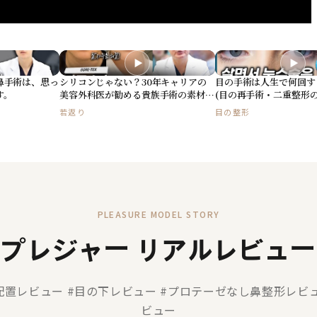
▶
▶
鼻手術は、思っ
シリコンじゃない？30年キャリアの
目の手術は人生で何回す
す。
美容外科医が勧める貴族手術の素材と
(目の再手術・二重整形の
は？(feat.ゴアテックス)
若返り
目の整形
PLEASURE MODEL STORY
プレジャー リアルレビュー
配置レビュー #目の下レビュー #プロテーゼなし鼻整形レビュ
ビュー