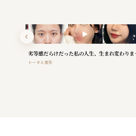
▶
変わった反応
劣等感だらけ
トータル整形