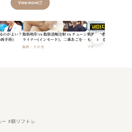
View more
▶
▶
るのがよい？
脂肪吸引 vs 脂肪溶解注射 vs チューン
肌施術の教科書「サーマ
›
再手術)
ライナー(インモード)、二重あごをな
もやらざるを得ない理由
くす方法を確実に解説します
脂肪・その他
プチ
ー #額リフトレ