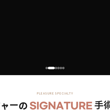
PLEASURE SPECIALTY
ジャーの
SIGNATURE
手術