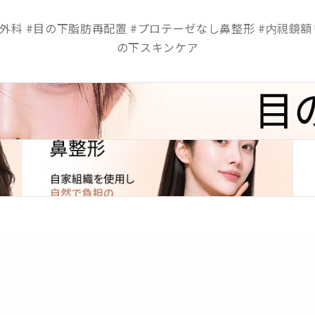
形外科 #目の下脂肪再配置 #プロテーゼなし鼻整形 #内視鏡額
の下スキンケア