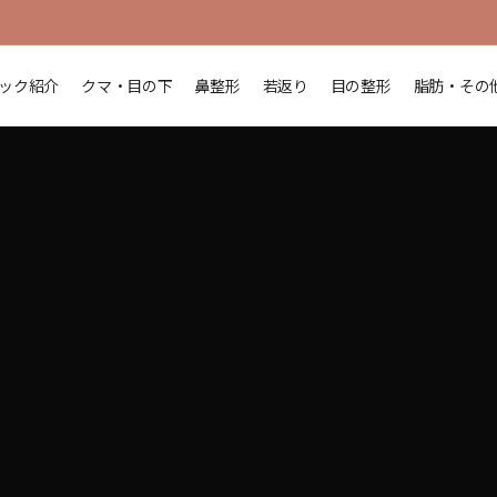
ック紹介
クマ・目の下
鼻整形
若返り
目の整形
脂肪・その
再配置・鼻形成 | ソウル江南