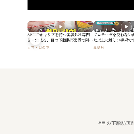
▶
▶
30年のキャリアを持つ美容外科専門
プロテーゼを使わない
‹
医が教える、目の下脂肪再配置で隔膜
た以上に難しい手術で
強化が重要な理由
クマ・目の下
鼻整形
#目の下脂肪再