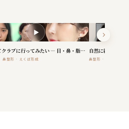
▶
整形してクラブに行ってみたい — 目・鼻・脂肪+えくぼ
· 鼻整形 · えくぼ形成
鼻整形 · 脂肪移植 · 