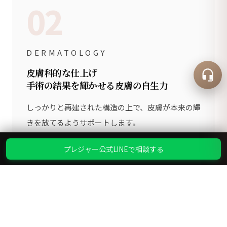
02
DERMATOLOGY
皮膚科的な仕上げ
手術の結果を輝かせる皮膚の自生力
しっかりと再建された構造の上で、皮膚が本来の輝
きを放てるようサポートします。
皮膚バリアの再建と再生治療によって、手術前後の
プレジャー公式LINEで相談する
皮膚コンディションを最高の状態へと引き上げ、そ
れが手術の結果をより長く、より美しく保つ核心
的な原動力となります。