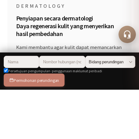
DERMATOLOGY
Penyiapan secara dermatologi
Daya regenerasi kulit yang menyerikan
hasil pembedahan
Kami membantu agar kulit dapat memancarkan
cahayanya di atas struktur yang dibina semula
dengan kukuh.
Persetujuan pengumpulan·penggunaan maklumat peribadi
Melalui pembinaan semula penghalang kulit
Permohonan perundingan
dan rawatan regenerasi, kondisi kulit sebelum
dan selepas pembedahan diangkat ke tahap
terbaik, dan ini menjadi daya penggerak utama
agar hasil pembedahan bertahan lebih lama dan
lebih cantik.