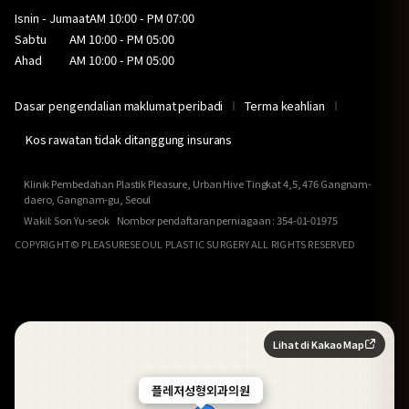
Isnin - Jumaat
AM 10:00 - PM 07:00
Sabtu
AM 10:00 - PM 05:00
Ahad
AM 10:00 - PM 05:00
Dasar pengendalian maklumat peribadi
Terma keahlian
Kos rawatan tidak ditanggung insurans
Klinik Pembedahan Plastik Pleasure, Urban Hive Tingkat 4,5, 476 Gangnam-
daero, Gangnam-gu, Seoul
Wakil: Son Yu-seok Nombor pendaftaran perniagaan : 354-01-01975
COPYRIGHT© PLEASURESEOUL PLASTIC SURGERY ALL RIGHTS RESERVED
Lihat di Kakao Map
플레저성형외과의원
플레저성형외과의원