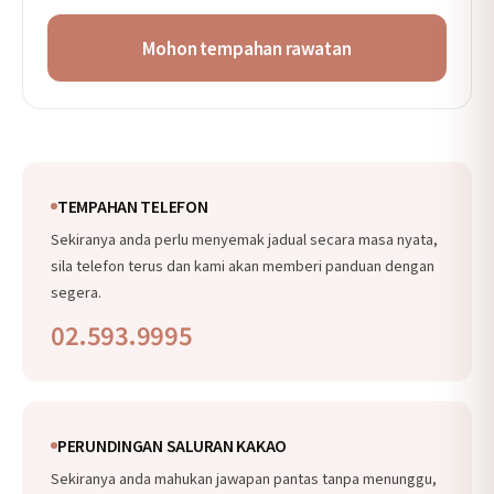
Wajib: Nama penuh, Hubungi, Bidang rawatan · Pilihan:
Kandungan perundingan
Mohon tempahan rawatan
3. Tempoh penyimpanan dan penggunaan
Disimpan selama 6 bulan dari masa respons tempahan
selesai, kemudian dimusnahkan tanpa lengah (mengikut
undang-undang berkaitan, sebahagian item mungkin
disimpan secara berasingan).
4. Hak untuk menolak persetujuan
Anda berhak untuk menolak persetujuan ini. Namun,
TEMPAHAN TELEFON
sekiranya anda menolak persetujuan, pemprosesan
Sekiranya anda perlu menyemak jadual secara masa nyata,
permohonan tempahan rawatan tidak dapat dilakukan.
sila telefon terus dan kami akan memberi panduan dengan
segera.
02.593.9995
PERUNDINGAN SALURAN KAKAO
Sekiranya anda mahukan jawapan pantas tanpa menunggu,