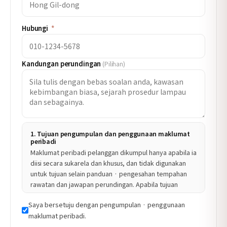
Hubungi
*
Kandungan perundingan
(Pilihan)
1. Tujuan pengumpulan dan penggunaan maklumat
peribadi
Maklumat peribadi pelanggan dikumpul hanya apabila ia
diisi secara sukarela dan khusus, dan tidak digunakan
untuk tujuan selain panduan · pengesahan tempahan
rawatan dan jawapan perundingan. Apabila tujuan
penggunaan diubah, persetujuan awal akan diminta
Saya bersetuju dengan pengumpulan · penggunaan
secara berasingan.
maklumat peribadi.
2. Item yang dikumpul