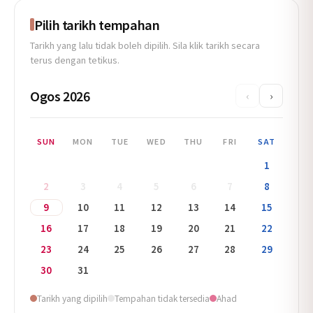
Pilih tarikh tempahan
Tarikh yang lalu tidak boleh dipilih. Sila klik tarikh secara
terus dengan tetikus.
Ogos 2026
‹
›
SUN
MON
TUE
WED
THU
FRI
SAT
1
2
3
4
5
6
7
8
9
10
11
12
13
14
15
16
17
18
19
20
21
22
23
24
25
26
27
28
29
30
31
Tarikh yang dipilih
Tempahan tidak tersedia
Ahad