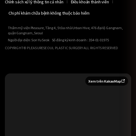
Chính sách xử lý thông tin cá nhân
Điều khoản thành viên
Chi phí khám chữa bệnh không thuộc bảo hiểm
Thẩm mỹ viện Pleasure, Tầng 4, 5 tòa nhà Urban Hive, 476 đại lộ Gangnam,
quận Gangnam, Seoul
Người đại diện: Son Yu Seok Số đăng ký kinh doanh : 354-01-01975
COPYRIGHT© PLEASURESEOUL PLASTIC SURGERY ALL RIGHTS RESERVED
Xem trên KakaoMap