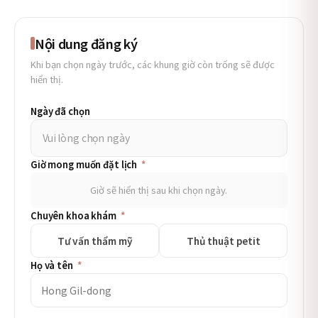
Nội dung đăng ký
Khi bạn chọn ngày trước, các khung giờ còn trống sẽ được
hiển thị.
Ngày đã chọn
Vui lòng chọn ngày
Giờ mong muốn đặt lịch
*
Giờ sẽ hiển thị sau khi chọn ngày.
Chuyên khoa khám
*
Tư vấn thẩm mỹ
Thủ thuật petit
Họ và tên
*