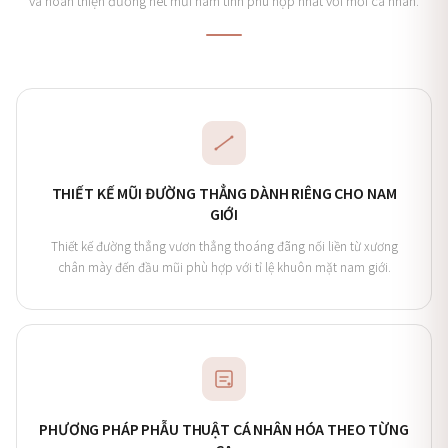
và hoàn thiện đường nét mũi nam tính phù hợp nhất với mỗi cá nhân.
THIẾT KẾ MŨI ĐƯỜNG THẲNG DÀNH RIÊNG CHO NAM
GIỚI
Thiết kế đường thẳng vươn thẳng thoáng đãng nối liền từ xương
chân mày đến đầu mũi phù hợp với tỉ lệ khuôn mặt nam giới.
PHƯƠNG PHÁP PHẪU THUẬT CÁ NHÂN HÓA THEO TỪNG