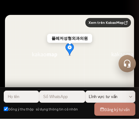
Xem trên KakaoMap
플레저성형외과의원
50m
Đăng ký tư vấn
Đồng ý thu thập · sử dụng thông tin cá nhân