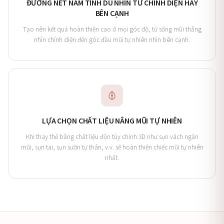
ĐƯỜNG NÉT NAM TÍNH DÙ NHÌN TỪ CHÍNH DIỆN HAY
BÊN CẠNH
Tạo nên kết quả hoàn thiện cao ở mọi góc độ, từ sống mũi thẳng
nhìn chính diện đến góc đầu mũi tự nhiên nhìn bên cạnh.
LỰA CHỌN CHẤT LIỆU NÂNG MŨI TỰ NHIÊN
Khi thay thế bằng chất liệu độn tùy chỉnh 3D như sụn vách ngăn
mũi, sụn tai, sụn sườn tự thân, v.v. sẽ hoàn thiện chiếc mũi tự nhiên
nhất.