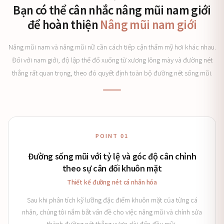
Bạn có thể cân nhắc nâng mũi nam giới
để hoàn thiện
Nâng mũi nam giới
Nâng mũi nam và nâng mũi nữ cần cách tiếp cận thẩm mỹ hơi khác nhau.
Đối với nam giới, độ lập thể đổ xuống từ xương lông mày và đường nét
thẳng rất quan trọng, theo đó quyết định toàn bộ đường nét sống mũi.
POINT 01
Đường sống mũi với tỷ lệ và góc độ cân chỉnh
theo sự cân đối khuôn mặt
Thiết kế đường nét cá nhân hóa
Sau khi phân tích kỹ lưỡng đặc điểm khuôn mặt của từng cá
nhân, chúng tôi nắm bắt vấn đề cho việc nâng mũi và chỉnh sửa
thành đường nét thẳng vươn dài đến đầu mũi.