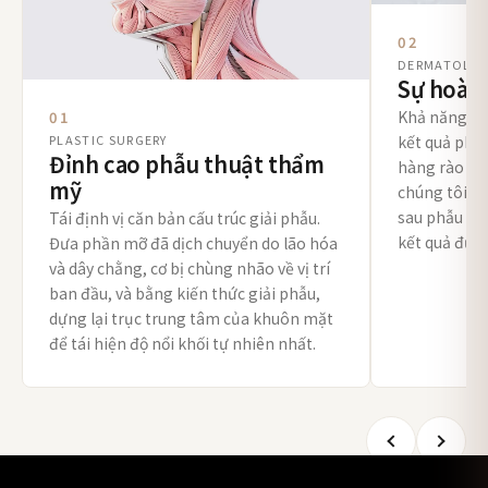
02
DERMATOLO
Sự hoàn 
Khả năng tự 
01
PLASTIC SURGERY
kết quả phẫu
Đỉnh cao phẫu thuật thẩm
hàng rào bảo
mỹ
chúng tôi nâ
sau phẫu thu
Tái định vị căn bản cấu trúc giải phẫu.
kết quả được
Đưa phần mỡ đã dịch chuyển do lão hóa
và dây chằng, cơ bị chùng nhão về vị trí
ban đầu, và bằng kiến thức giải phẫu,
dựng lại trục trung tâm của khuôn mặt
để tái hiện độ nổi khối tự nhiên nhất.