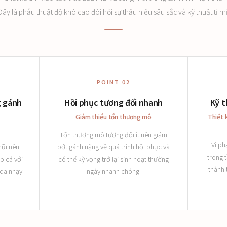
Đây là phẫu thuật độ khó cao đòi hỏi sự thấu hiểu sâu sắc và kỹ thuật tỉ mỉ
POINT 02
g gánh
Hồi phục tương đối nhanh
Kỹ t
Giảm thiểu tổn thương mô
Thiết 
Tổn thương mô tương đối ít nên giảm
Vì ph
mũi nên
bớt gánh nặng về quá trình hồi phục và
trong 
p cả với
có thể kỳ vọng trở lại sinh hoạt thường
thành 
 da nhạy
ngày nhanh chóng.