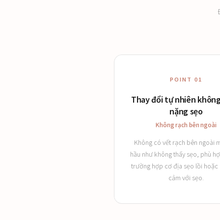
POINT 01
Thay đổi tự nhiên khôn
nặng sẹo
Không rạch bên ngoài
Không có vết rạch bên ngoài 
hầu như không thấy sẹo, phù hợ
trường hợp cơ địa sẹo lồi hoặc
cảm với sẹo.