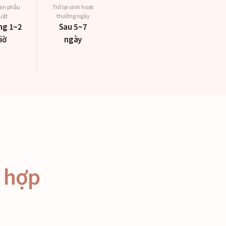
ian phẫu
Trở lại sinh hoạt
uật
thường ngày
ng 1~2
Sau 5~7
iờ
ngày
ù hợp