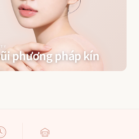
STY
ũi phương pháp kín