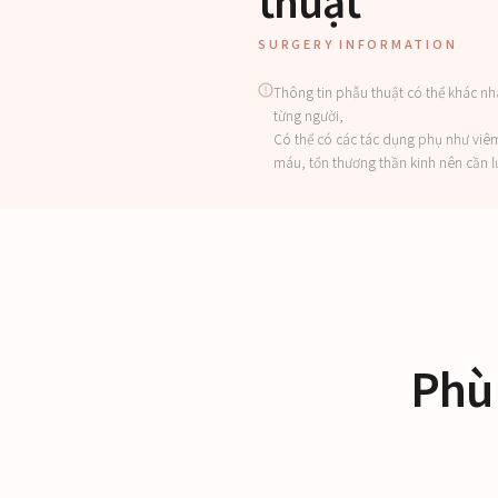
thuật
SURGERY INFORMATION
Thông tin phẫu thuật có thể khác nh
từng người,
Có thể có các tác dụng phụ như viê
máu, tổn thương thần kinh nên cần l
Phù 