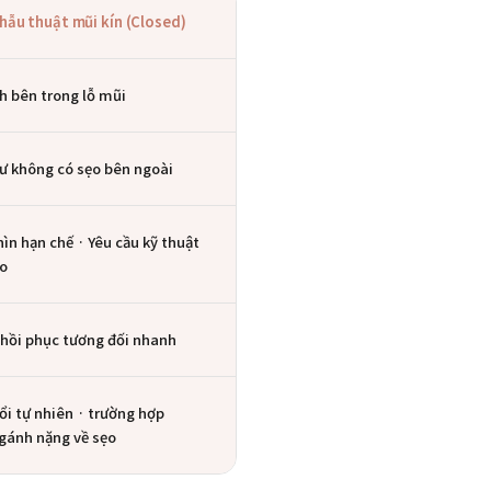
hẫu thuật mũi kín (Closed)
ch bên trong lỗ mũi
ư không có sẹo bên ngoài
ìn hạn chế · Yêu cầu kỹ thuật
ảo
 hồi phục tương đối nhanh
ổi tự nhiên · trường hợp
gánh nặng về sẹo