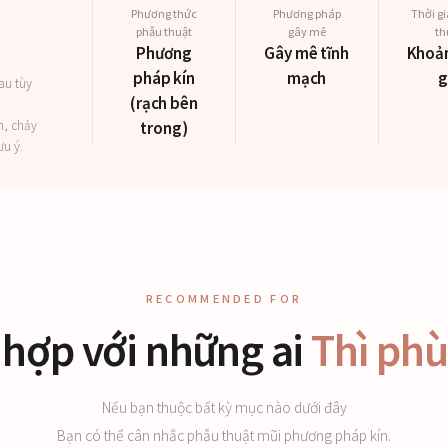
Phương thức
Phương pháp
Thời g
phẫu thuật
gây mê
th
Phương
Gây mê tĩnh
Khoả
pháp kín
mạch
g
au tùy
(rạch bên
m, chảy
trong)
ưu ý.
RECOMMENDED FOR
hợp với những ai
Thì ph
Nếu bạn thuộc bất kỳ mục nào dưới đây
Bạn có thể cân nhắc phẫu thuật mũi phương pháp kín.