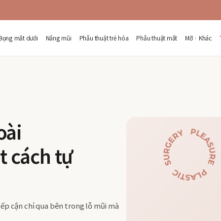
Bọng mắt dưới
Nâng mũi
Phẫu thuật trẻ hóa
Phẫu thuật mắt
Mỡ · Khác
oài
 cách tự
ếp cận chỉ qua bên trong lỗ mũi mà