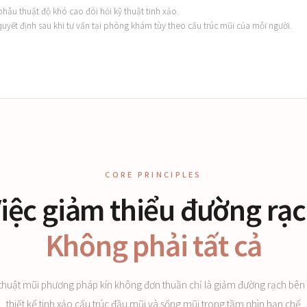
hẫu thuật độ khó cao đòi hỏi kỹ thuật tinh xảo.
uyết định sau khi tư vấn tại phòng khám tùy theo cấu trúc mũi của mỗi người.
CORE PRINCIPLES
iệc giảm thiểu đường rạ
Không phải tất cả
thuật mũi phương pháp kín không đơn thuần chỉ là giảm đường rạch bên 
thiết kế tinh xảo cấu trúc đầu mũi và sống mũi trong tầm nhìn hạn chế