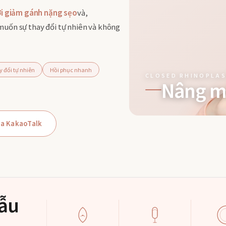
ời giảm gánh nặng sẹo
và,
uốn sự thay đổi tự nhiên và không
 đổi tự nhiên
Hồi phục nhanh
CLOSED RHINOPLA
Nâng m
ua KakaoTalk
hẫu