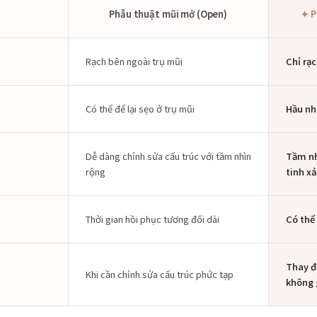
Phẫu thuật mũi mở (Open)
✦ P
Rạch bên ngoài trụ mũi
Chỉ rạ
Có thể để lại sẹo ở trụ mũi
Hầu nh
Dễ dàng chỉnh sửa cấu trúc với tầm nhìn
Tầm nh
rộng
tinh x
Thời gian hồi phục tương đối dài
Có thể
Thay đ
Khi cần chỉnh sửa cấu trúc phức tạp
không 