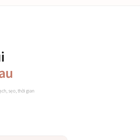
i
hau
h, sẹo, thời gian