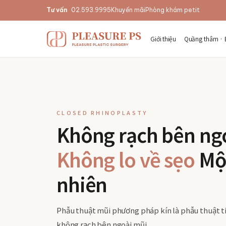
Tư vấn
02.593.9995
Khuyến mãi
Phòng khám petit
Giới thiệu
Quầng thâm · 
CLOSED RHINOPLASTY
Không rạch bên ng
Không lo về sẹo
Một
nhiên
Phẫu thuật mũi phương pháp kín là phẫu thuật ti
không rạch bên ngoài mũi.