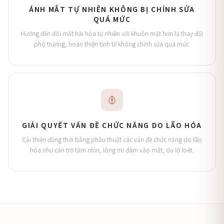
ÁNH MẮT TỰ NHIÊN KHÔNG BỊ CHỈNH SỬA
QUÁ MỨC
Hướng đến đôi mắt hài hòa tự nhiên với khuôn mặt hơn là thay đổi
phô trương, hoàn thiện tinh tế không chỉnh sửa quá mức.
GIẢI QUYẾT VẤN ĐỀ CHỨC NĂNG DO LÃO HÓA
Cải thiện đồng thời bằng phẫu thuật các vấn đề chức năng do lão
hóa như cản trở tầm nhìn, lông mi đâm vào mắt, da lở loét.