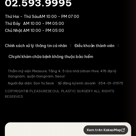
02.593.9995
Thứ Hai - Thứ Sáu
AM 10:00 - PM 07:00
Thứ Bảy
AM 10:00 - PM 05:00
Chủ Nhật
AM 10:00 - PM 05:00
Chính sách xử lý thông tin cá nhân
Điều khoản thành viên
Chi phí khám chữa bệnh không thuộc bảo hiểm
Thẩm mỹ viện Pleasure, Tầng 4, 5 tòa nhà Urban Hive, 476 đại lộ
Gangnam, quận Gangnam, Seoul
Người đại diện: Son Yu Seok Số đăng ký kinh doanh : 354-01-01975
COPYRIGHT© PLEASURESEOUL PLASTIC SURGERY ALL RIGHTS
RESERVED
Xem trên KakaoMap