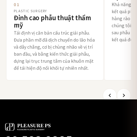
Khả năng tự 
01
PLASTIC SURGERY
kết quả phẫu
Đỉnh cao phẫu thuật thẩm
hàng rào bảo
mỹ
chúng tôi nâ
sau phẫu thu
Tái định vị căn bản cấu trúc giải phẫu.
kết quả được
Đưa phần mỡ đã dịch chuyển do lão hóa
và dây chằng, cơ bị chùng nhão về vị trí
ban đầu, và bằng kiến thức giải phẫu,
dựng lại trục trung tâm của khuôn mặt
để tái hiện độ nổi khối tự nhiên nhất.