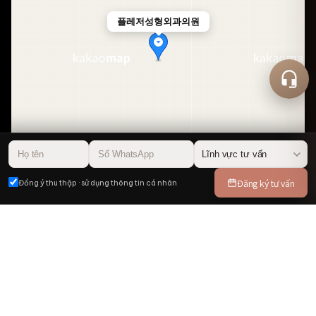
플레저성형외과의원
50m
Đăng ký tư vấn
Đồng ý thu thập · sử dụng thông tin cá nhân