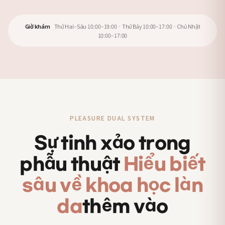
Giờ khám
Thứ Hai–Sáu 10:00–19:00 · Thứ Bảy 10:00–17:00 · Chủ Nhật
10:00–17:00
PLEASURE DUAL SYSTEM
Sự tinh xảo trong
phẫu thuật
Hiểu biết
sâu về khoa học làn
da
thêm vào