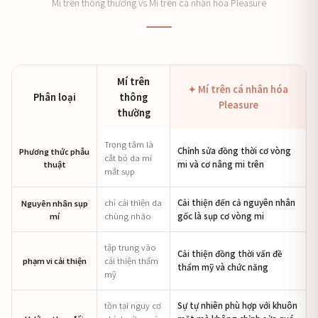
Mí trên thông thường vs Mí trên cá nhân hóa Pleasure
Mí trên
✦ Mí trên cá nhân hóa
Phân loại
thông
Pleasure
thường
Trọng tâm là
Chỉnh sửa đồng thời cơ vòng
Phương thức phẫu
cắt bỏ da mí
thuật
mi và cơ nâng mi trên
mắt sụp
chỉ cải thiện da
Cải thiện đến cả nguyên nhân
Nguyên nhân sụp
mí
chùng nhão
gốc là sụp cơ vòng mi
tập trung vào
Cải thiện đồng thời vấn đề
phạm vi cải thiện
cải thiện thẩm
thẩm mỹ và chức năng
mỹ
tồn tại nguy cơ
Sự tự nhiên phù hợp với khuôn