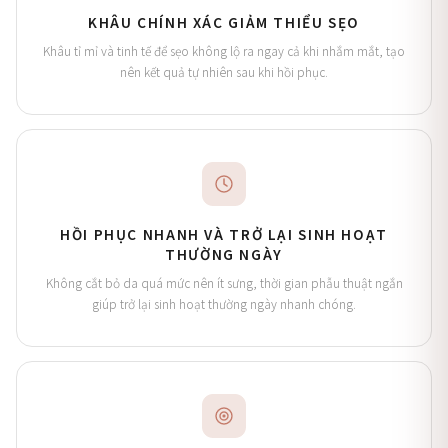
KHÂU CHÍNH XÁC GIẢM THIỂU SẸO
Khâu tỉ mỉ và tinh tế để sẹo không lộ ra ngay cả khi nhắm mắt, tạo
nên kết quả tự nhiên sau khi hồi phục.
HỒI PHỤC NHANH VÀ TRỞ LẠI SINH HOẠT
THƯỜNG NGÀY
Không cắt bỏ da quá mức nên ít sưng, thời gian phẫu thuật ngắn
giúp trở lại sinh hoạt thường ngày nhanh chóng.