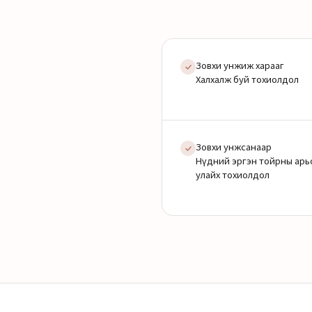
Зовхи унжиж харааг
Халхалж буй тохиолдол
Зовхи унжсанаар
Нүдний эргэн тойрны арь
улайх тохиолдол