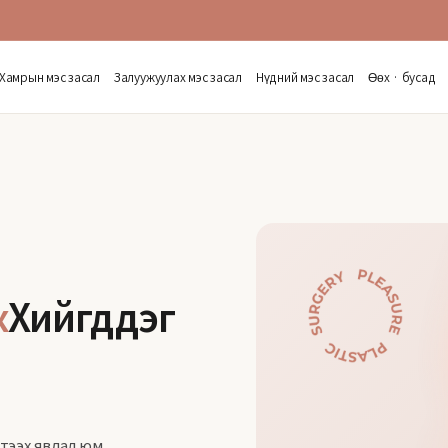
Хамрын мэс засал
Залуужуулах мэс засал
Нүдний мэс засал
Өөх · бусад
х
Хийгддэг
тээх явдал юм.