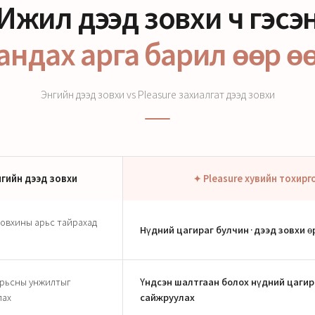
Ижил дээд зовхи ч гэсэ
андах арга барил өөр ө
Энгийн дээд зовхи vs Pleasure захиалгат дээд зовхи
нгийн дээд зовхи
✦ Pleasure хувийн тохирг
зовхины арьс тайрахад
Нүдний цагираг булчин·дээд зовхи өр
арьсны унжилтыг
Үндсэн шалтгаан болох нүдний цагир
лах
сайжруулах