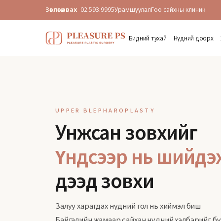
Зөвлөгөө авах
02.593.9995
Урамшуулал
Гоо сайхны клиник
Бидний тухай
Нүдний доорх
UPPER BLEPHAROPLASTY
Унжсан зовхийг
Үндсээр нь шийдэ
дээд зовхи
Залуу харагдах нүдний гол нь хиймэл биш
Байгалийн жамаар сайхан нүдний хэлбэрийг бү