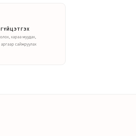
 ГҮЙЦЭТГЭХ
лох, хараа муудах,
н аргаар сайжруулах