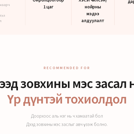
да
амаарч
1 цаг
нойрны
мэдээ
тэл
алдуулалт
л
RECOMMENDED FOR
ээд зовхины мэс засал 
Үр дүнтэй тохиолдол
Доорхоос аль нэг нь ч хамаатай бол
Дээд зовхины мэс заслыг авч үзэж болно.