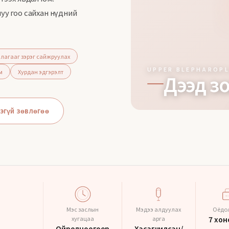
уу гоо сайхан нүдний
лагааг зэрэг сайжруулах
UPPER BLEPHAROP
м
Хурдан эдгэрэлт
Дээд з
эгүй зөвлөгөө
Мэс заслын
Мэдээ алдуулах
Оёдол
хугацаа
арга
7 хон
Ойролцоогоор
Хэсэгчилсэн/