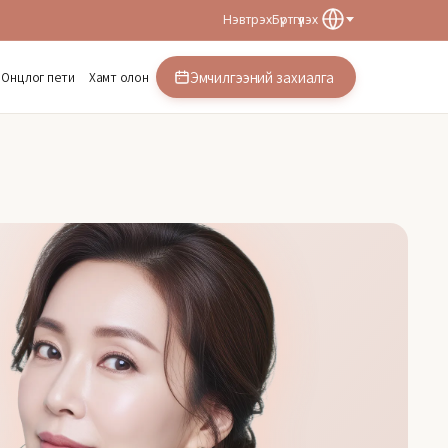
Нэвтрэх
Бүртгүүлэх
Эмчилгээний захиалга
Онцлог пети
Хамт олон