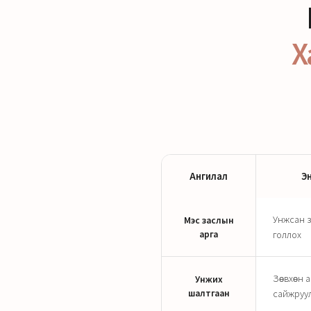
Х
Ангилал
Э
Унжсан 
Мэс заслын
арга
голлох
Зөвхөн 
Унжих
шалтгаан
сайжруу