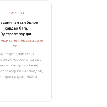
POINT 03
 эсийн гэмтэл болон
хавдар бага,
Эдгэрэлт хурдан
 өдөр тутмын амьдралд эргэн
орох
Арьс зэрэг эдийг хэт их
улахгүй, мэс заслын хугацаа
ино тул хавдар бага бөгөөд
элт ба өдөр тутмын амьдралд
эн орох нь хурдан байдаг.