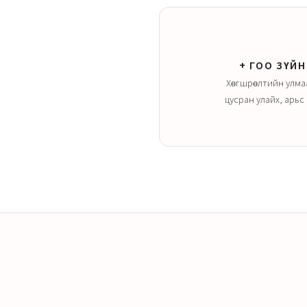
+ ГОО ЗҮЙ
Хөгшрөлтийн улмаа
цусран улайх, арьс