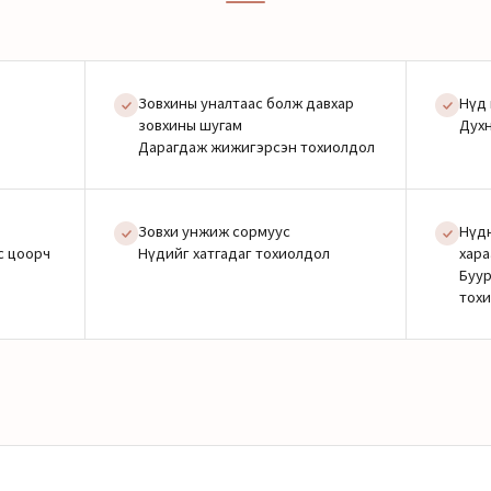
Зовхины уналтаас болж давхар
Нүд 
зовхины шугам
Духн
Дарагдаж жижигэрсэн тохиолдол
Зовхи унжиж сормуус
Нүдн
с цоорч
Нүдийг хатгадаг тохиолдол
хара
Буур
тох