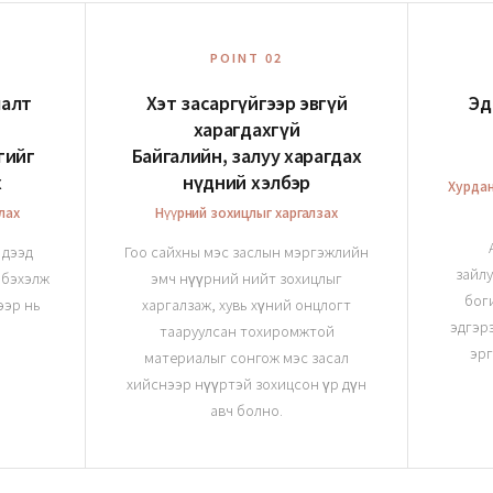
POINT 02
лалт
Хэт засаргүйгээр эвгүй
Эд
харагдахгүй
гийг
Байгалийн, залуу харагдах
х
нүдний хэлбэр
Хурдан
лах
Нүүрний зохицлыг харгалзах
 дээд
Гоо сайхны мэс заслын мэргэжлийн
зайлу
 бэхэлж
эмч нүүрний нийт зохицлыг
бог
ээр нь
харгалзаж, хувь хүний онцлогт
эдгэр
тааруулсан тохиромжтой
эрг
материалыг сонгож мэс засал
хийснээр нүүртэй зохицсон үр дүн
авч болно.