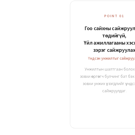
POINT 01
Гоо сайхны сайжруу
төдийгүй,
Үйл ажиллагааны хэс
зэрэг сайжруула
Үндсэн унжилтыг сайжруу
Унжилтын шалтгаан болох
зовхи өргөгч булчинг бат бэх
зовхи унжих үзэгдлийг үндс
сайжруулдаг.