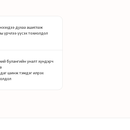
нээхдээ духаа ашиглаж
ы үрчлээ үүсэх тохиолдол
ий булангийн уналт хүндэрч
а
даг шинж тэмдэг илрэх
иолдол