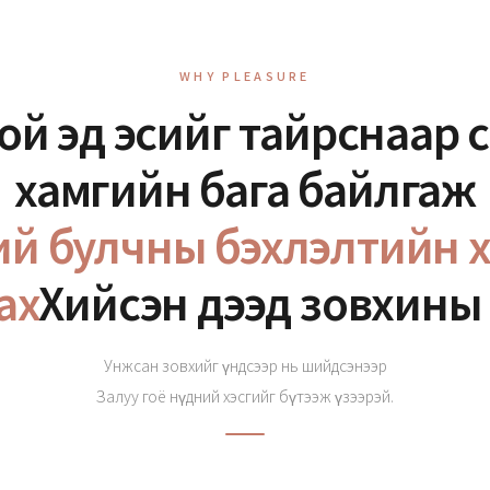
WHY PLEASURE
ой эд эсийг тайрснаар 
хамгийн бага байлгаж
й булчны бэхлэлтийн 
ах
Хийсэн дээд зовхины 
Унжсан зовхийг үндсээр нь шийдсэнээр
Залуу гоё нүдний хэсгийг бүтээж үзээрэй.