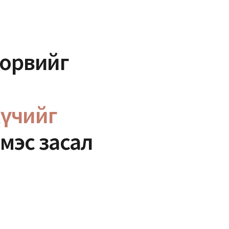
сорвийг
хүчийг
мэс засал