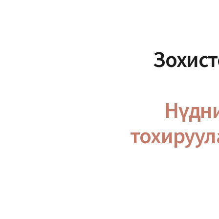
Зохист
Нүдни
тохируул