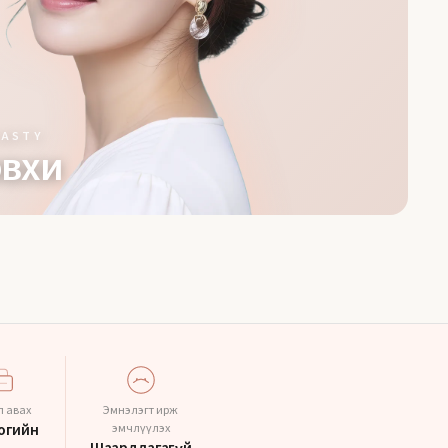
LASTY
овхи
 авах
Эмнэлэгт ирж
огийн
эмчлүүлэх
Шаардлагагүй