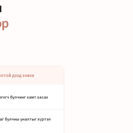
н
өр
оотой дээд зовхи
гөгч булчинг хамт засах
аг булчны уналтыг хүртэл