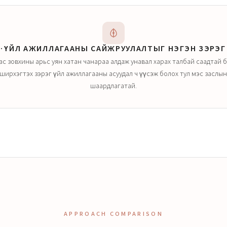
Н·ҮЙЛ АЖИЛЛАГААНЫ САЙЖРУУЛАЛТЫГ НЭГЭН ЗЭРЭГ
с зовхины арьс уян хатан чанараа алдаж унавал харах талбай саадтай бо
 ширхэгтэх зэрэг үйл ажиллагааны асуудал ч үүсэж болох тул мэс заслы
шаардлагатай.
APPROACH COMPARISON