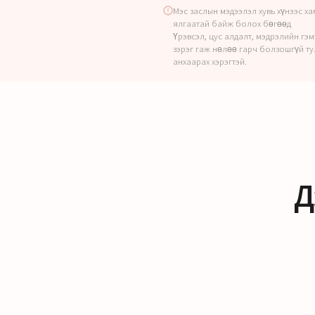
Мэс заслын мэдээлэл хувь хүнээс х
ялгаатай байж болох бөгөөд
Үрэвсэл, цус алдалт, мэдрэлийн гэм
зэрэг гаж нөлөө гарч болзошгүй ту
анхаарах хэрэгтэй.
Д