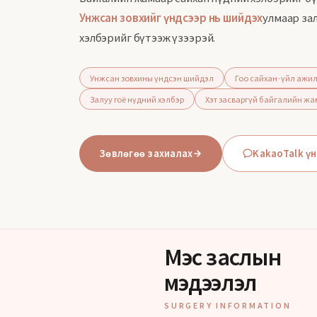
Унжсан зовхийг үндсээр нь шийдэх
улмаар зал
хэлбэрийг бүтээж үзээрэй.
Унжсан зовхины үндсэн шийдэл
Гоо сайхан·үйл ажил
Залуу гоё нүдний хэлбэр
Хэт засваргүй байгалийн жа
Зөвлөгөө захиалах
KakaoTalk үн
Мэс заслын
мэдээлэл
SURGERY INFORMATION