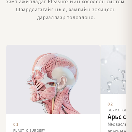
хамт ажилладаг Pleasure-ийн хосолсон систем.
Шаардлагатайг нь л, хамгийн зохицсон
дарааллаар төлөвлөнө.
02
DERMATOLO
Арьс су
Мэс заслын 
01
PLASTIC SURGERY
арьсны өөр