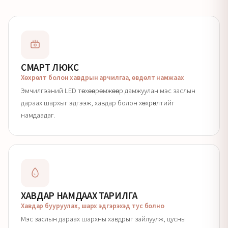
СМАРТ ЛЮКС
Хөхрөлт болон хавдрын арчилгаа, өвдөлт намжаах
Эмчилгээний LED төхөөрөмжөөр дамжуулан мэс заслын
дараах шархыг эдгээж, хавдар болон хөхрөлтийг
намдаадаг.
ХАВДАР НАМДААХ ТАРИЛГА
Хавдар бууруулах, шарх эдгэрэхэд тус болно
Мэс заслын дараах шархны хавдрыг зайлуулж, цусны