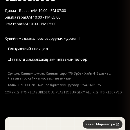
Даваа - Баасан
AM 10:00 - PM 07:00
Бямба гараг
AM 10:00 - PM 05:00
Ням гараг
AM 10:00 - PM 05:00
Хувийн мэдээлэл боловсруулах журам
Гишүүнчлэлийн нөхцөл
Даатгалд хамрагдахгүй эмчилгээний төлбөр
Сөүл хот, Каннам дүүрэг, Каннам-дэро 476, Урбан Хайв 4, 5 давхар,
Pleasure гоо сайхны мэс заслын эмнэлэг
Төлөөлөгч: Сон Ю Сок Бизнес бүртгэлийн дугаар : 354-01-01975
COPYRIGHT© PLEASURESEOUL PLASTIC SURGERY ALL RIGHTS RESERVED
Kakao Map-аас үзэх