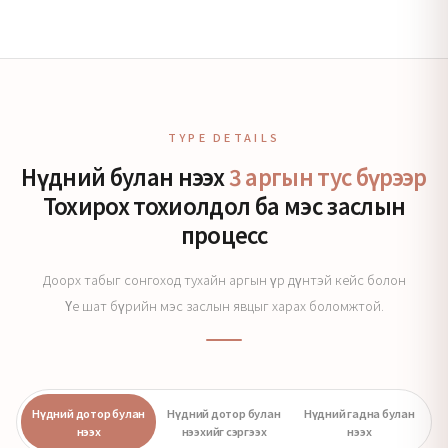
TYPE DETAILS
Нүдний булан нээх
3 аргын тус бүрээр
Тохирох тохиолдол ба мэс заслын
процесс
Доорх табыг сонгоход тухайн аргын үр дүнтэй кейс болон
Үе шат бүрийн мэс заслын явцыг харах боломжтой.
Нүдний дотор булан
Нүдний дотор булан
Нүдний гадна булан
нээх
нээхийг сэргээх
нээх