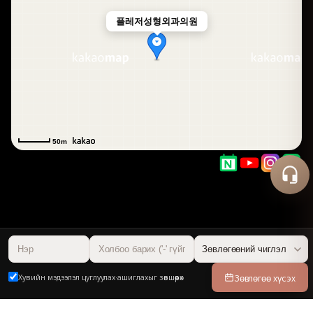
플레저성형외과의원
50m
Зөвлөгөө хүсэх
Хувийн мэдээлэл цуглуулах·ашиглахыг зөвшөөрөх