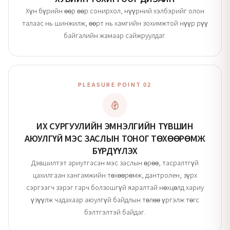
Хүн бүрийн өөр өөр сонирхол, нүүрний хэлбэрийг олон
талаас нь шинжилж, өөрт нь хамгийн зохимжтой нүүр рүү
байгалийн жамаар сайжруулдаг.
PLEASURE POINT 02
ИХ СУРГУУЛИЙН ЭМНЭЛГИЙН ТҮВШИН
АЮУЛГҮЙ МЭС ЗАСЛЫН ТОНОГ ТӨХӨӨРӨМЖ
БҮРДҮҮЛЭХ
Дэвшилтэт ариутгасан мэс заслын өрөө, тасралтгүй
цахилгаан хангамжийн төхөөрөмж, дантролен, зүрх
сэргээгч зэрэг гарч болзошгүй яаралтай нөхцөлд хариу
үзүүлж чадахаар аюулгүй байдлын төлөө үргэлж төгс
бэлтгэлтэй байдаг.