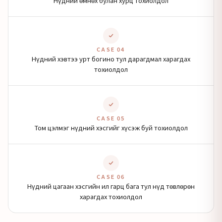
Нүдний өмнөх булан хурц тохиолдол
CASE 04
Нүдний хэвтээ урт богино тул дарагдмал харагдах
тохиолдол
CASE 05
Том цэлмэг нүдний хэсгийг хүсэж буй тохиолдол
CASE 06
Нүдний цагаан хэсгийн ил гарц бага тул нүд төвлөрөн
харагдах тохиолдол