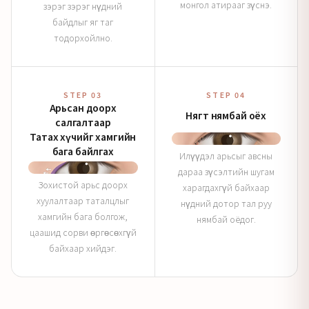
монгол атирааг зүснэ.
зэрэг зэрэг нүдний
байдлыг яг таг
тодорхойлно.
STEP 03
STEP 04
Арьсан доорх
Нягт нямбай оёх
салгалтаар
Татах хүчийг хамгийн
бага байлгах
Илүүдэл арьсыг авсны
дараа зүсэлтийн шугам
Зохистой арьс доорх
харагдахгүй байхаар
хуулалтаар таталцлыг
нүдний дотор тал руу
хамгийн бага болгож,
нямбай оёдог.
цаашид сорви өргөсөхгүй
байхаар хийдэг.