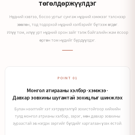
төгөлдөржүүлдэг
Нүдний хэвтээ, босоо уртыг сунгаж нүдний хэмжээг тэлснээр
зөөлөн, тод тодорхой нүдний хэлбэрийг бүтээж өгдөг.
Илүү том, илүү урт нүдний орон зайг тэлж байгалийн жам ёсоор
өргөн том нүдийг бүрдүүлдэг.
POINT 01
Монгол атирааны хэлбэр·хэмжээ·
Давхар зовхины шугамтай зохицлыг шинжлэх
Булан нээлтийг хэт хэтрүүлэлгүй зохистойгоор хийхийн
тулд монгол атрианы хэлбэр, зэрэг, мөн давхар зовхины
зураастай эв нэгдэх зэргийг бүгдийг харгалзан үзэх ёстой.