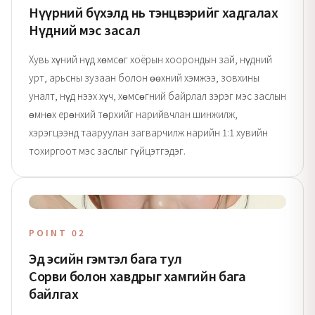
Нүүрний бүхэлд нь тэнцвэрийг хадгалах
Нүдний мэс засал
Хувь хүний нүд хөмсөг хоёрын хоорондын зай, нүдний
урт, арьсны зузаан болон өөхний хэмжээ, зовхины
уналт, нүд нээх хүч, хөмсөгний байрлал зэрэг мэс заслын
өмнөх ерөнхий төрхийг нарийвчлан шинжилж,
хэрэгцээнд тааруулан загварчилж нарийн 1:1 хувийн
тохиргоот мэс заслыг гүйцэтгэдэг.
POINT 02
Эд эсийн гэмтэл бага тул
Сорви болон хавдрыг хамгийн бага
байлгах