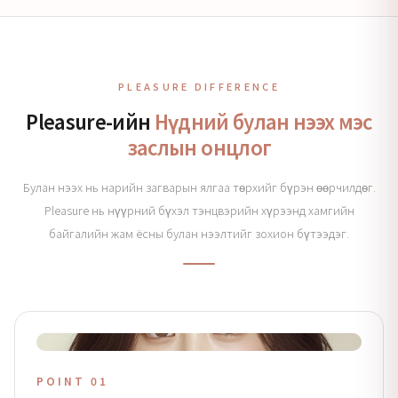
PLEASURE DIFFERENCE
Pleasure-ийн
Нүдний булан нээх мэс
заслын онцлог
Булан нээх нь нарийн загварын ялгаа төрхийг бүрэн өөрчилдөг.
Pleasure нь нүүрний бүхэл тэнцвэрийн хүрээнд хамгийн
байгалийн жам ёсны булан нээлтийг зохион бүтээдэг.
POINT 01