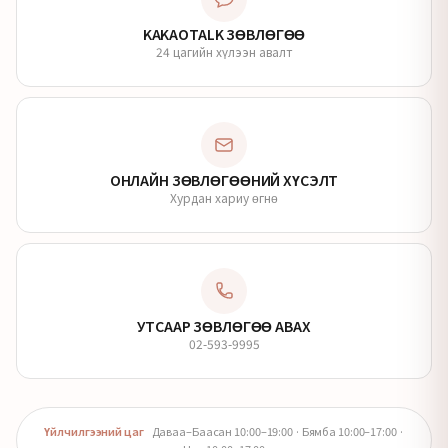
KAKAOTALK ЗӨВЛӨГӨӨ
24 цагийн хүлээн авалт
ОНЛАЙН ЗӨВЛӨГӨӨНИЙ ХҮСЭЛТ
Хурдан хариу өгнө
УТСААР ЗӨВЛӨГӨӨ АВАХ
02-593-9995
Үйлчилгээний цаг
Даваа–Баасан 10:00–19:00 · Бямба 10:00–17:00 ·