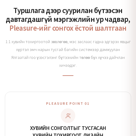
Туршлага дээр суурилан бүтээсэн
давтагдашгүй мэргэжлийн ур чадвар,
Pleasure-ийг сонгох ёстой шалтгаан
1:1 хувийн тохиргоотой зөвлөгөө, мэс заслаас гадна эдгэрэх явцыг
хүртэл эмч нарын тусгай багийн системээр дамжуулан
Ялгаатай гоо үзэсгэлэнг бүтээхийн төлөө бүх хүчээ дайчлан
хичээдэг.
PLEASURE POINT 01
ХУВИЙН СОНГОЛТЫГ ТУСГАСАН
ХУВИЙН ТОХИРГООТ ДИЗАЙН