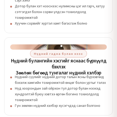
сэргээнэ
Дотор булан хэт нээснээс нулимсны цэг ил гарч, хатуу
сэтгэгдэл болон сорви үлдсэн тохиолдолд
тохиромжтой
Хуучин сорвийг хүртэл хамт багасгаж болно
Нүдний гадна булан нээх
Нүдний булангийн хэсгийг яснаас бүрхүүлд
бэхлэх
Зөөлөн бөгөөд тунгалаг нүдний хэлбэр
Нүдний сүүлийг нүдний дотор талын ясны бүрхэвчид
бэхэлж хамгийн тохиромжтой өнцөг болон уртыг тэлэх
Нүд хоорондын зай ойрхон тул дотор булан нээхэд
хүндрэлтэй буюу хэвтээ өргөн богино тохиолдолд
тохиромжтой
Гүн зөөлөн нүдний хэлбэр хүсэгчдэд санал болгоно