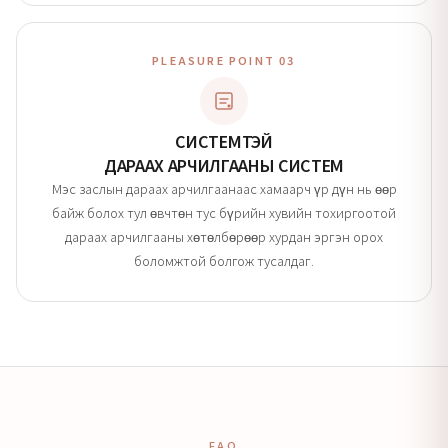
PLEASURE POINT 03
СИСТЕМТЭЙ
ДАРААХ АРЧИЛГААНЫ СИСТЕМ
Мэс заслын дараах арчилгаанаас хамаарч үр дүн нь өөр
байж болох тул өвчтөн тус бүрийн хувийн тохиргоотой
дараах арчилгааны хөтөлбөрөөр хурдан эргэн орох
боломжтой болгож тусалдаг.
FAQ