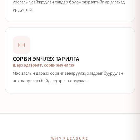
урсгалыг сайжруулан хавдар болон хөхрөлтийг арилгахад
үр дүнтэй.
СОРВИ ЭМЧЛЭХ ТАРИЛГА
Шарх эдгэрэлт, сорви эмчилгээ
Мэс заслын дараах сорвиг зөөлрүүлж, хавдрыг бууруулан
анхны арьсны байдалд эргэн оруулдаг.
WHY PLEASURE