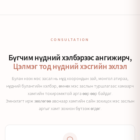
CONSULTATION
Бүгчим нүдний хэлбэрээс ангижирч,
Цэлмэг тод нүдний хэсгийн эхлэл
Булан нээх мэс засал нь нүд хоорондын зай, монгол атираа,
нүдний булангийн хэлбэр, өмнөх мэс заслын туршлагаас хамаарч
хамгийн тохиромжтой арга өөр өөр байдаг.
Эмнэлэгт ирж зөвлөгөө авснаар хамгийн сайн зохицох мэс заслын
аргыг хамт зохион бүтээж өгдөг.