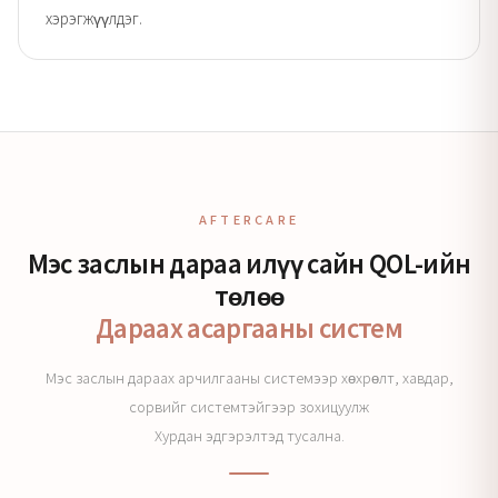
хэрэгжүүлдэг.
AFTERCARE
Мэс заслын дараа илүү сайн QOL-ийн
төлөө
Дараах асаргааны систем
Мэс заслын дараах арчилгааны системээр хөхрөлт, хавдар,
сорвийг системтэйгээр зохицуулж
Хурдан эдгэрэлтэд тусална.