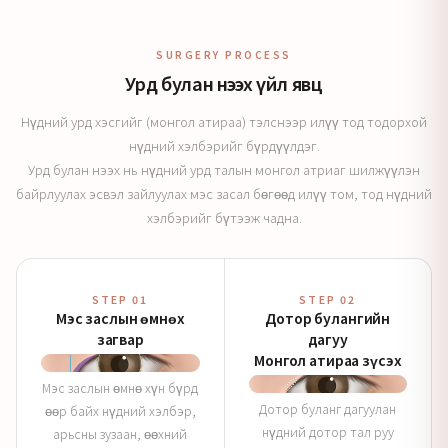
SURGERY PROCESS
Урд булан нээх үйл явц
Нүдний урд хэсгийг (монгол атираа) тэлснээр илүү тод тодорхой
нүдний хэлбэрийг бүрдүүлдэг.
Урд булан нээх нь нүдний урд талын монгол атриаг шилжүүлэн
байрлуулах эсвэл зайлуулах мэс засал бөгөөд илүү том, тод нүдний
хэлбэрийг бүтээж чадна.
STEP 01
STEP 02
Мэс заслын өмнөх
Дотор булангийн
загвар
дагуу
Монгол атираа зүсэх
Мэс заслын өмнө хүн бүрд
Дотор буланг дагуулан
өөр байх нүдний хэлбэр,
нүдний дотор тал руу
арьсны зузаан, өөхний