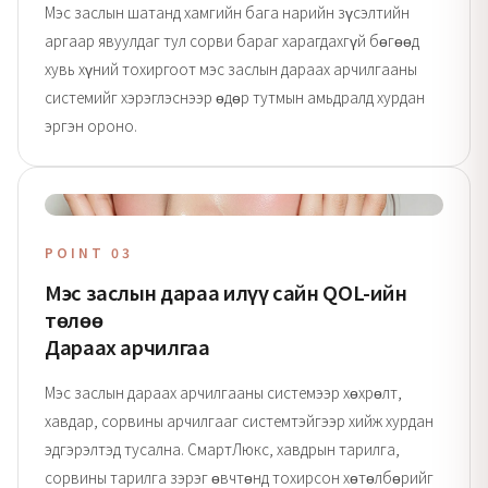
Мэс заслын шатанд хамгийн бага нарийн зүсэлтийн
аргаар явуулдаг тул сорви бараг харагдахгүй бөгөөд
хувь хүний тохиргоот мэс заслын дараах арчилгааны
системийг хэрэглэснээр өдөр тутмын амьдралд хурдан
эргэн ороно.
POINT 03
Мэс заслын дараа илүү сайн QOL-ийн
төлөө
Дараах арчилгаа
Мэс заслын дараах арчилгааны системээр хөхрөлт,
хавдар, сорвины арчилгааг системтэйгээр хийж хурдан
эдгэрэлтэд тусална. СмартЛюкс, хавдрын тарилга,
сорвины тарилга зэрэг өвчтөнд тохирсон хөтөлбөрийг