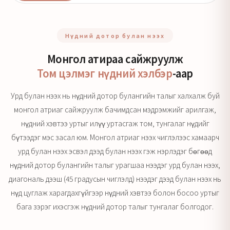
Нүдний дотор булан нээх
Монгол атираа сайжруулж
Том цэлмэг нүдний хэлбэр
-аар
Урд булан нээх нь нүдний дотор булангийн талыг халхалж буй
монгол атриаг сайжруулж бачимдсан мэдрэмжийг арилгаж,
нүдний хэвтээ уртыг илүү уртасгаж том, тунгалаг нүдийг
бүтээдэг мэс засал юм. Монгол атриаг нээх чиглэлээс хамаарч
урд булан нээх эсвэл дээд булан нээх гэж нэрлэдэг бөгөөд
нүдний дотор булангийн талыг урагшаа нээдэг урд булан нээх,
диагональ дээш (45 градусын чиглэлд) нээдэг дээд булан нээх нь
нүд цуглаж харагдахгүйгээр нүдний хэвтээ болон босоо уртыг
бага зэрэг ихэсгэж нүдний дотор талыг тунгалаг болгодог.