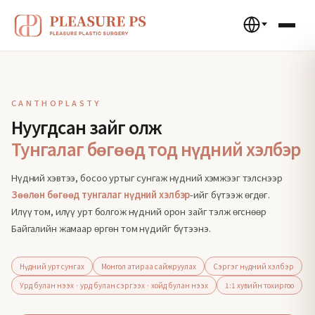
CANTHOPLASTY
Нуугдсан зайг олж
Тунгалаг бөгөөд тод нүдний хэлбэр
Нүдний хэвтээ, босоо уртыг сунгаж нүдний хэмжээг тэлснээр
Зөөлөн бөгөөд тунгалаг нүдний хэлбэр
-ийг бүтээж өгдөг.
Илүү том, илүү урт болгож нүдний орон зайг тэлж өгснөөр
Байгалийн жамаар өргөн том нүдийг бүтээнэ.
Нүдний урт сунгах
Монгол атираа сайжруулах
Сэргэг нүдний хэлбэр
Урд булан нээх · урд булан сэргээх · хойд булан нээх
1:1 хувийн тохиргоо