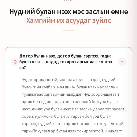
Нүдний булан нээх мэс заслын өмнө
Хамгийн их асуудаг зүйлс
Дотор булан нээх, дотор булан сэргээх, гадна
Q
булан нээх — надад тохирох аргыг яаж сонгох
вэ?
Нүд хоорондын зай, монгол атрианы зэрэг, нүдний
булангийн хэлбэр, мөн өмнөх булан нээх мэс заслын
туршлагаас хамаарч шийдэгддэг. Нүд хоорондын зай
өргөн бөгөөд монгол атриа тодорхой бол урд булан
нээх, өмнөх урд булан нээх мэс заслын дараа хэт засалт,
сорви, нулимсны булан ил гарсан бол урд булан
сэргээх, нүдний хэвтээ өргөн богино эсвэл гүн гүнзгий
төрхийг хүсвэл ар булан нээх тохиромжтой. Эмнэлэгт