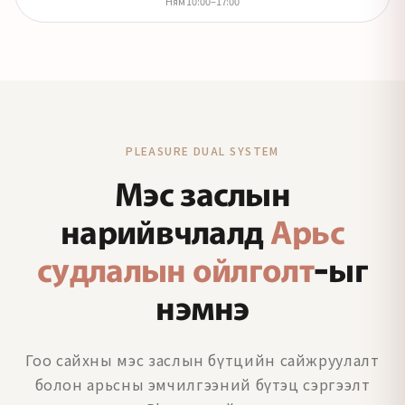
Ням 10:00–17:00
PLEASURE DUAL SYSTEM
Мэс заслын
нарийвчлалд
Арьс
судлалын ойлголт
-ыг
нэмнэ
Гоо сайхны мэс заслын бүтцийн сайжруулалт
болон арьсны эмчилгээний бүтэц сэргээлт