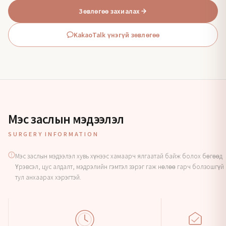
Зөвлөгөө захиалах
KakaoTalk үнэгүй зөвлөгөө
Мэс заслын мэдээлэл
SURGERY INFORMATION
Мэс заслын мэдээлэл хувь хүнээс хамаарч ялгаатай байж болох бөгөөд
Үрэвсэл, цус алдалт, мэдрэлийн гэмтэл зэрэг гаж нөлөө гарч болзошгүй
тул анхаарах хэрэгтэй.