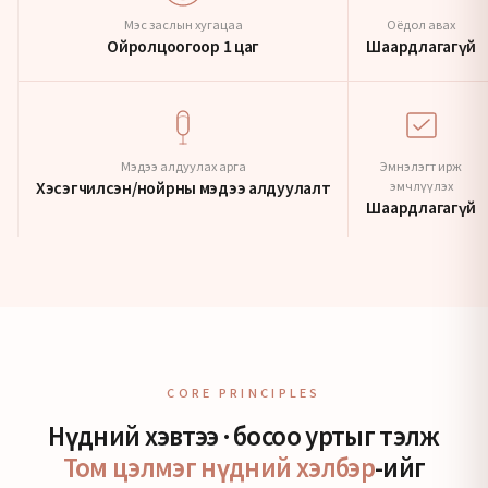
Мэс заслын хугацаа
Оёдол авах
Ойролцоогоор 1 цаг
Шаардлагагүй
Мэдээ алдуулах арга
Эмнэлэгт ирж
Хэсэгчилсэн/нойрны мэдээ алдуулалт
эмчлүүлэх
Шаардлагагүй
CORE PRINCIPLES
Нүдний хэвтээ·босоо уртыг тэлж
Том цэлмэг нүдний хэлбэр
-ийг