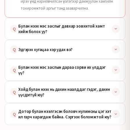
ирэх үед нарийвчилсан үзлэгээр дамжуулан хамгийн
тохиромжтой аргыг танд зааварчилна.
Булан нээх мэс заслыг давхар зовхитой хамт
Q
хийж болох уу?
Q
Эдгэрэх хугацаа хэр удах вэ?
Булан нээх мэс заслын дараа сорви их үлддэг
Q
үү?
Хойд булан нээх нь дахин наалддаг гэдэг, дахин
Q
үүсдэггүй юу?
Дотор булан нээлгэсэн боловч нулимсны цэг хэт
Q
ил гарч харагдаж байна. Сэргээх боломжтой юу?