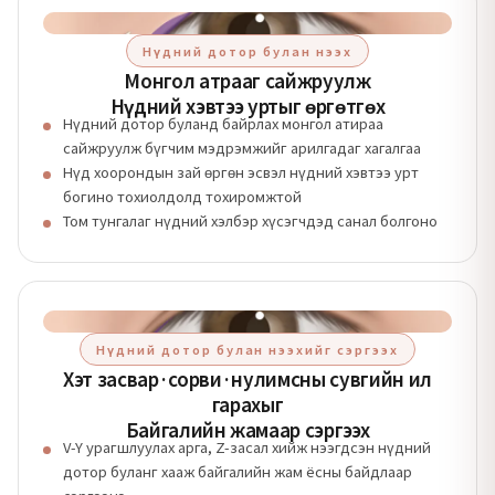
Нүдний дотор булан нээх
Монгол атрааг сайжруулж
Нүдний хэвтээ уртыг өргөтгөх
Нүдний дотор буланд байрлах монгол атираа
сайжруулж бүгчим мэдрэмжийг арилгадаг хагалгаа
Нүд хоорондын зай өргөн эсвэл нүдний хэвтээ урт
богино тохиолдолд тохиромжтой
Том тунгалаг нүдний хэлбэр хүсэгчдэд санал болгоно
Нүдний дотор булан нээхийг сэргээх
Хэт засвар·сорви·нулимсны сувгийн ил
гарахыг
Байгалийн жамаар сэргээх
V-Y урагшлуулах арга, Z-засал хийж нээгдсэн нүдний
дотор буланг хааж байгалийн жам ёсны байдлаар