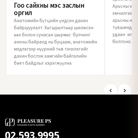
Гоо сайхны мэс заслын
Арьсны хаал
оргил
эмчилгээгэ
арьсны нөх
Анатомийн бүтцийн үндсэн дахин
түвшинд хүр
байршуулалт. Хөгшрөлтөөр шилжсэн
удаан·илүү 
өөх болон сунасан шөрмөс·булчинг
болгоно.
анхны байранд нь буцааж, анатомийн
мэдлэгээр нүүрний төв тэнхлэгийг
дахин босгож хамгийн байгалийн
биет байдлыг хэрэгжүүлнэ.
02.593.9995