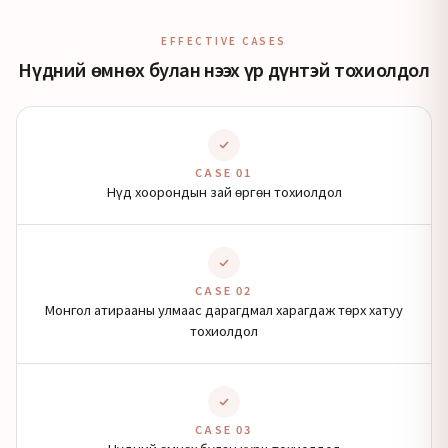
EFFECTIVE CASES
Нүдний өмнөх булан нээх үр дүнтэй тохиолдол
CASE 01
Нүд хоорондын зай өргөн тохиолдол
CASE 02
Монгол атирааны улмаас дарагдмал харагдаж төрх хатуу
тохиолдол
CASE 03