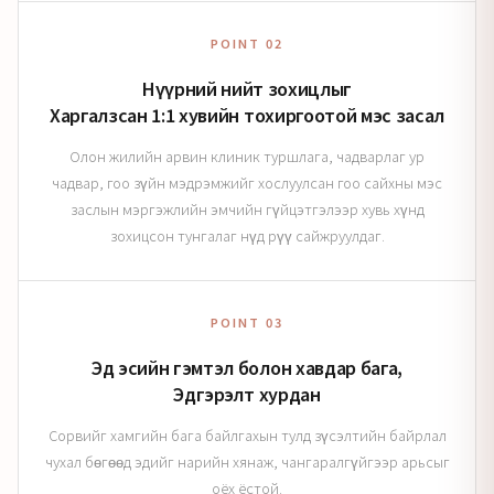
POINT 02
Нүүрний нийт зохицлыг
Харгалзсан 1:1 хувийн тохиргоотой мэс засал
Олон жилийн арвин клиник туршлага, чадварлаг ур
чадвар, гоо зүйн мэдрэмжийг хослуулсан гоо сайхны мэс
заслын мэргэжлийн эмчийн гүйцэтгэлээр хувь хүнд
зохицсон тунгалаг нүд рүү сайжруулдаг.
POINT 03
Эд эсийн гэмтэл болон хавдар бага,
Эдгэрэлт хурдан
Сорвийг хамгийн бага байлгахын тулд зүсэлтийн байрлал
чухал бөгөөд эдийг нарийн хянаж, чангаралгүйгээр арьсыг
оёх ёстой.