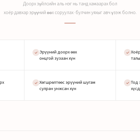
Доорх зүйлсийн аль нэг нь танд хамаарах бол
хоёр давхар эрүүний өөх соруулах·булчин уяхыг авч үзэж болно.
Эрүүний доорх өөх
Хоёр
онцгой зузаан хүн
талы
рх
Хөгшрөлтөөс эрүүний шугам
Тод 
сулран унжсан хүн
хүсд