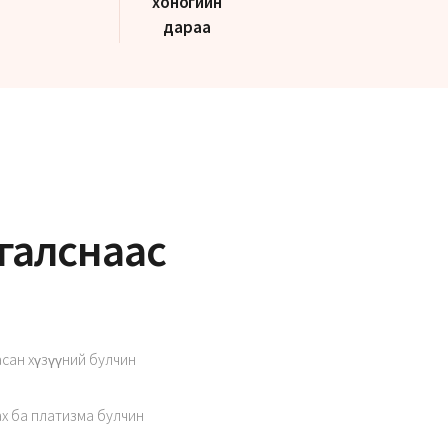
хоногийн
дараа
ргалснаас
асан хүзүүний булчин
ах ба платизма булчин