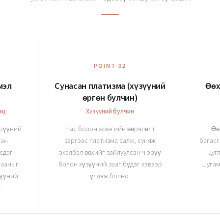
POINT 02
мэл
Сунасан платизма (хүзүүний
Өөх
өргөн булчин)
эц
Хүзүүний булчин
эрүүний
Нас болон жингийн өөрчлөлт
Өө
сан
зэргээс платизма салж, суняж
багасг
сдэг
эхэлбэл өөхийг зайлуулсан ч эрүү
цуг
гааныг
болон хүзүүний зааг бүдэг хэвээр
шугам
рүүний
үлдэж болно.
.