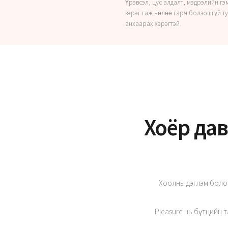
Үрэвсэл, цус алдалт, мэдрэлийн гэ
зэрэг гаж нөлөө гарч болзошгүй т
анхаарах хэрэгтэй.
Хоёр дав
Хоолны дэглэм болон
Pleasure нь бүтцийн 