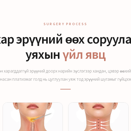
SURGERY PROCESS
хар эрүүний өөх соруул
уяхын
үйл явц
н харагддаггүй эрүүний доорх нарийн зүслэгээр хандан, цэвэр өөхи
насан платизмаг голд нь цуглуулан уяж тод эрүүний шугамыг гүйцээ