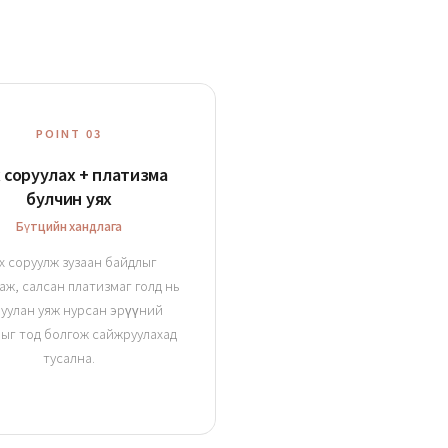
POINT 03
 соруулах + платизма
булчин уях
Бүтцийн хандлага
х соруулж зузаан байдлыг
аж, салсан платизмаг голд нь
луулан уяж нурсан эрүүний
ыг тод болгож сайжруулахад
тусална.