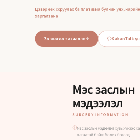
Цэвэр өөх соруулах ба платизма булчин уях, нарий
харгалзана
Зөвлөгөө захиалах
KakaoTalk үн
Мэс заслын
мэдээлэл
SURGERY INFORMATION
Мэс заслын мэдээлэл хувь хүнээс 
ялгаатай байж болох бөгөөд