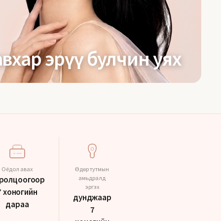
авхар эрүү булчин уях
Оёдол авах
Өдөр тутмын
амьдралд
ролцоогоор
эргэх
7 хоногийн
дунджаар
дараа
7