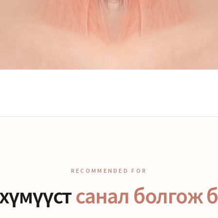
RECOMMENDED FOR
хүмүүст
санал болгож 