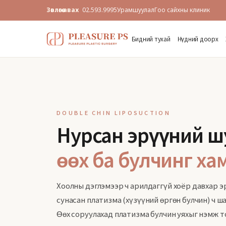
Зөвлөгөө авах
02.593.9995
Урамшуулал
Гоо сайхны клиник
Бидний тухай
Нүдний доорх
DOUBLE CHIN LIPOSUCTION
Нурсан эрүүний ш
өөх ба булчинг ха
Хоолны дэглэмээр ч арилдаггүй хоёр давхар эр
сунасан платизма (хүзүүний өргөн булчин) ч ш
Өөх соруулахад платизма булчин уяхыг нэмж т