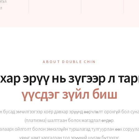
мтэл
ул
ABOUT DOUBLE CHIN
хар эрүү нь зүгээр л та
үүсдэг зүйл биш
 бусад эмчилгээгээр хоёр давхар эрүүнд өөрчлөлт орохгүй бол сун
(платизма) шалтгаан болох магадлал өндөр.
талаарх ойлголт болон эмнэлзүйн туршлагад тулгуурлан өөх соруул
уяхыг хамт харгалзан тод эрүүний шугам бүтээдэг.