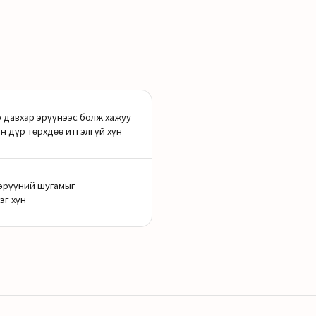
 давхар эрүүнээс болж хажуу
н дүр төрхдөө итгэлгүй хүн
эрүүний шугамыг
эг хүн