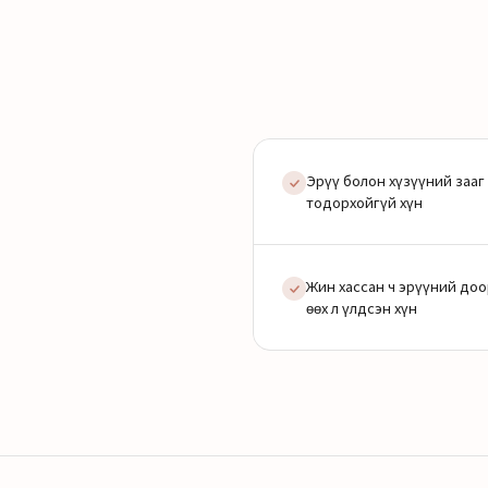
Эрүү болон хүзүүний зааг
тодорхойгүй хүн
Жин хассан ч эрүүний доо
өөх л үлдсэн хүн