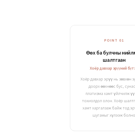
POINT 01
Өөх ба булчны нийл
шалтгаан
Хоёр давхар эрүүний бүт
Хоёр давхар эрүү нь зөвхөн 
доорх өөхнөөс бус, суна
платизма хамт үйлчилж үү
тохиолдол олон. Хоёр шалт
хамт харгалзаж байж тод э
шугамыг хүлээж болно