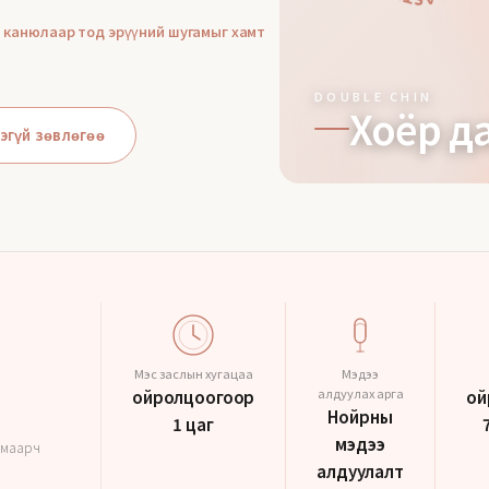
н канюлаар тод эрүүний шугамыг хамт
DOUBLE CHIN
Хоёр д
эгүй зөвлөгөө
Мэс заслын хугацаа
Мэдээ
алдуулах арга
ойролцоогоор
ой
Нойрны
1 цаг
мэдээ
хамаарч
алдуулалт