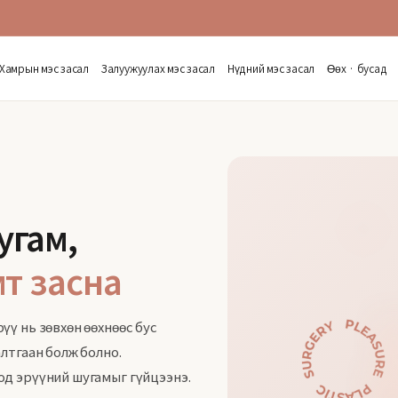
Хамрын мэс засал
Залуужуулах мэс засал
Нүдний мэс засал
Өөх · бусад
угам,
мт засна
үү нь зөвхөн өөхнөөс бус
алтгаан болж болно.
од эрүүний шугамыг гүйцээнэ.