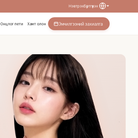
Нэвтрэх
Бүртгүүлэх
Эмчилгээний захиалга
Онцлог пети
Хамт олон