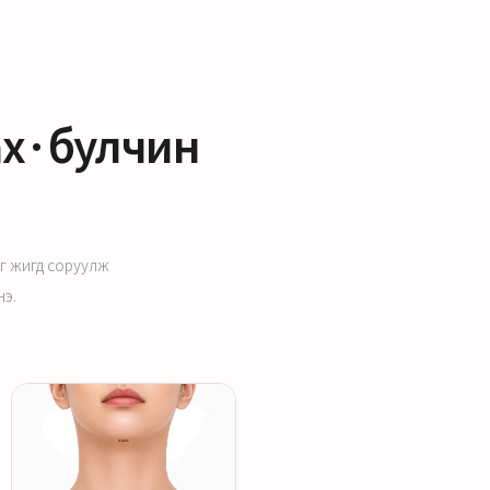
ах·булчин
йг жигд соруулж
нэ.