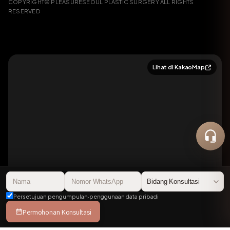
COPYRIGHT© PLEASURESEOUL PLASTIC SURGERY ALL RIGHTS
RESERVED
Lihat di KakaoMap
플레저성형외과의원
50m
Persetujuan pengumpulan·penggunaan data pribadi
Permohonan Konsultasi