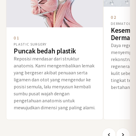
02
DERMATOLO
Kesemp
Dermato
01
PLASTIC SURGERY
Daya regener
Puncak bedah plastik
menyempurna
Reposisi mendasar dari struktur
rekonstruksi
anatomis. Kami mengembalikan lemak
regenerasi,
yang bergeser akibat penuaan serta
kulit sebel
ligamen dan otot yang mengendur ke
tingkat terb
posisi semula, lalu menyusun kembali
bertahan leb
sumbu pusat wajah dengan
pengetahuan anatomis untuk
mewujudkan dimensi yang paling alami.