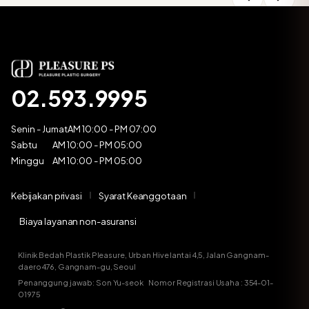
02.593.9995
Senin - Jumat
AM 10:00 - PM 07:00
Sabtu
AM 10:00 - PM 05:00
Minggu
AM 10:00 - PM 05:00
Kebijakan privasi
Syarat Keanggotaan
Biaya layanan non-asuransi
Klinik Bedah Plastik Pleasure, Urban Hive lantai 4,5, Jalan Gangnam-
daero 476, Gangnam-gu, Seoul
Penanggung jawab: Son Yu-seok Nomor Registrasi Usaha : 354-01-
01975