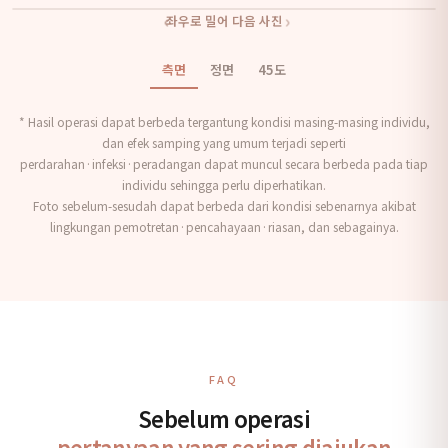
‹
›
좌우로 밀어 다음 사진
BEFORE
AFTER
측면
정면
45도
* Hasil operasi dapat berbeda tergantung kondisi masing-masing individu,
dan efek samping yang umum terjadi seperti
perdarahan·infeksi·peradangan dapat muncul secara berbeda pada tiap
individu sehingga perlu diperhatikan.
Foto sebelum-sesudah dapat berbeda dari kondisi sebenarnya akibat
lingkungan pemotretan·pencahayaan·riasan, dan sebagainya.
FAQ
Sebelum operasi
pertanyaan yang sering diajukan