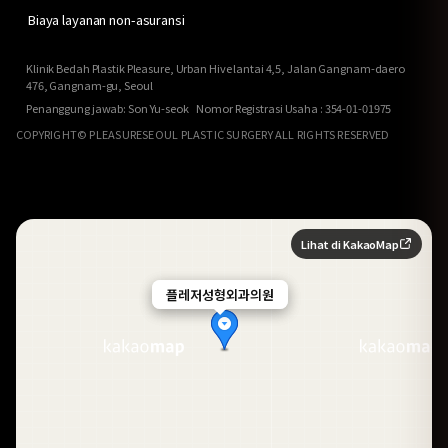
Biaya layanan non-asuransi
Klinik Bedah Plastik Pleasure, Urban Hive lantai 4,5, Jalan Gangnam-daero
476, Gangnam-gu, Seoul
Penanggung jawab: Son Yu-seok Nomor Registrasi Usaha : 354-01-01975
COPYRIGHT© PLEASURESEOUL PLASTIC SURGERY ALL RIGHTS RESERVED
Lihat di KakaoMap
플레저성형외과의원
플레저성형외과의원