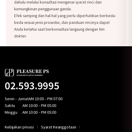
dahulu melalui konsultasi mengenai syarat rinci dan
kemungkinan penggunaan ganda.
Efek samping dan hal-hal yang perlu diperhatikan berbeda-
beda sesuai jenis prosedur, dan panduan rincinya dapat
Anda ketahui saat berkonsultasi langsung dengan tim
dokter.
02.593.9995
Senin - Jumat
AM 10:00 - PM 07:00
Sabtu
AM 10:00 - PM 05:00
Minggu
AM 10:00 - PM 05:00
Kebijakan privasi
Syarat Keanggotaan