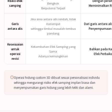
Risiko efek
Dengan pera
Bengkok
samping
Meminimalkan Ri
Berpotensi Terjadi
Jika area antara alis rendah, tidak
Garis
menempel
Dari garis antara al
antara alis
sehingga timbul masalah tembus
Penyempurnaan 
pandang
Kesesuaian
Kekambuhan Efek Samping yang
untuk
Bahkan pada Kas
Sama
operasi
Efek Perbaik
Adanya kemungkinan
revisi
Operasi hidung custom 3D dibuat sesuai personalisasi individu
sehingga mengurangi risiko efek samping implan biasa dan
menyempurnakan garis hidung yang lebih teliti dan alami.