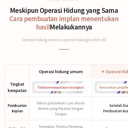
Meskipun Operasi Hidung yang Sama
Cara pembuatan implan menentukan
hasil
Melakukannya
Operasi hidung umum vs operasi hidung kustom 3D
Operasi hidung umum
✦ Operasi Hi
Tingkat
Tidak menempel dan terangkat
Kecocokan yang Me
kerapatan
Silikon jadi bentuk L per ukuran
Pembuatan
Setelah Di
Bentuk yang Dipahat dengan
implan
Pembuatan kus
Tangan
Terangkat, Tembus Pandang,