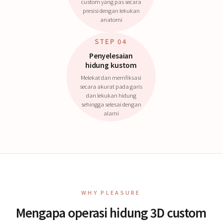
custom yang pas secara
presisi dengan lekukan
anatomi
STEP 04
Penyelesaian
hidung kustom
Melekat dan memfiksasi
secara akurat pada garis
dan lekukan hidung
sehingga selesai dengan
alami
WHY PLEASURE
Mengapa operasi hidung 3D custom