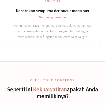
POINT 03
Kecocokan sempurna dari sudut mana pun
Garis yang harmonis
Meminimalkan rasa mengganjal dan ketidaknyamanan, dan
implan menyatu dengan baik dengan tubuh sehingga
memuaskan unsur fungsional dan estetika sekaligus.
CHECK YOUR CONCERNS
Seperti ini
Kekhawatiran
apakah Anda
memilikinya?