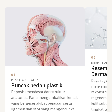
02
DERMATOLO
Kesemp
Dermato
01
PLASTIC SURGERY
Daya regener
Puncak bedah plastik
menyempurna
Reposisi mendasar dari struktur
rekonstruksi
anatomis. Kami mengembalikan lemak
regenerasi,
yang bergeser akibat penuaan serta
kulit sebel
ligamen dan otot yang mengendur ke
tingkat terb