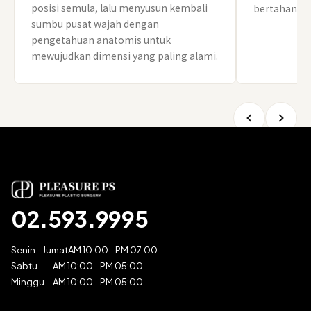
posisi semula, lalu menyusun kembali
bertahan leb
sumbu pusat wajah dengan
pengetahuan anatomis untuk
mewujudkan dimensi yang paling alami.
02.593.9995
Senin - Jumat
AM 10:00 - PM 07:00
Sabtu
AM 10:00 - PM 05:00
Minggu
AM 10:00 - PM 05:00