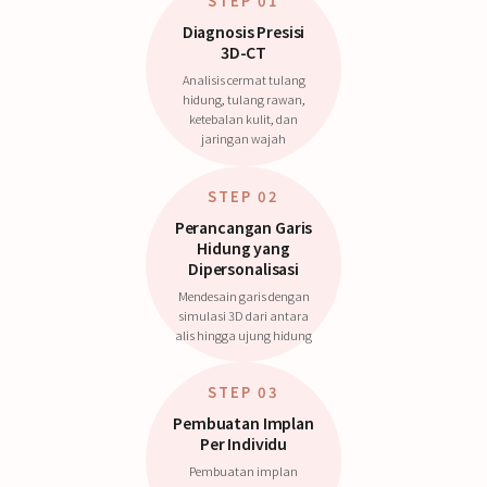
STEP 01
Diagnosis Presisi
3D-CT
Analisis cermat tulang
hidung, tulang rawan,
ketebalan kulit, dan
jaringan wajah
STEP 02
Perancangan Garis
Hidung yang
Dipersonalisasi
Mendesain garis dengan
simulasi 3D dari antara
alis hingga ujung hidung
STEP 03
Pembuatan Implan
Per Individu
Pembuatan implan