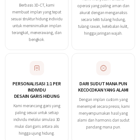
Berbasis 3D-CT, kami
operasi yang paling aman dan
membuat implan yang tepat
akurat dengan menganalisis
sesuai struktur hidung individu
secara teliti tulang hidung,
untuk meminimalkan implan
tulang rawan, ketebalan kulit,
terangkat, menerawang, dan
hingga jaringan wajah.
bengkok.
PERSONALISASI 1:1 PER
DARI SUDUT MANA PUN
INDIVIDU
KECOCOKAN YANG ALAMI
DESAIN GARIS HIDUNG
Dengan implan custom yang
Kami merancang garis yang
menempel secara presisi, kami
paling sesuai untuk setiap
menyempurnakan hasil yang
individu melalui simulasi 3D
alami dan harmonis dari sudut
mulai dari garis antara alis
pandang mana pun.
hingga ujung hidung.