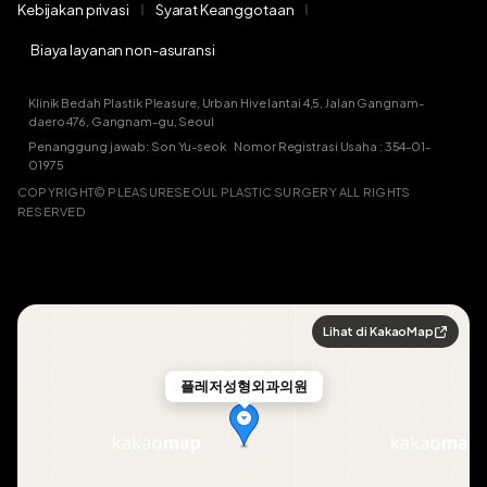
Kebijakan privasi
Syarat Keanggotaan
Biaya layanan non-asuransi
Klinik Bedah Plastik Pleasure, Urban Hive lantai 4,5, Jalan Gangnam-
daero 476, Gangnam-gu, Seoul
Penanggung jawab: Son Yu-seok Nomor Registrasi Usaha : 354-01-
01975
COPYRIGHT© PLEASURESEOUL PLASTIC SURGERY ALL RIGHTS
RESERVED
Lihat di KakaoMap
플레저성형외과의원