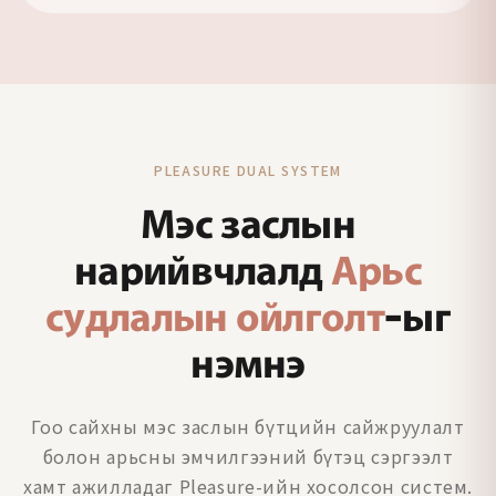
PLEASURE DUAL SYSTEM
Мэс заслын
нарийвчлалд
Арьс
судлалын ойлголт
-ыг
нэмнэ
Гоо сайхны мэс заслын бүтцийн сайжруулалт
болон арьсны эмчилгээний бүтэц сэргээлт
хамт ажилладаг Pleasure-ийн хосолсон систем.