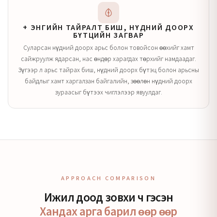
+ ЭНГИЙН ТАЙРАЛТ БИШ, НҮДНИЙ ДООРХ
БҮТЦИЙН ЗАГВАР
Суларсан нүдний доорх арьс болон товойсон өөхийг хамт
сайжруулж ядарсан, нас өндөр харагдах төрхийг намдаадаг.
Зүгээр л арьс тайрах биш, нүдний доорх бүтэц болон арьсны
байдлыг хамт харгалзан байгалийн, зөөлөн нүдний доорх
зураасыг бүтээх чиглэлээр явуулдаг.
APPROACH COMPARISON
Ижил доод зовхи ч гэсэн
Хандах арга барил өөр өөр