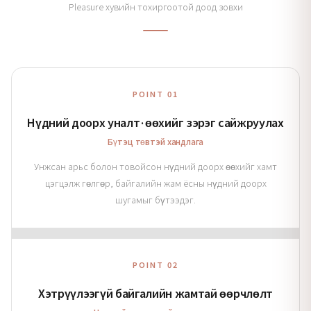
Pleasure хувийн тохиргоотой доод зовхи
POINT 01
Нүдний доорх уналт·өөхийг зэрэг сайжруулах
Бүтэц төвтэй хандлага
Унжсан арьс болон товойсон нүдний доорх өөхийг хамт
цэгцэлж гөлгөр, байгалийн жам ёсны нүдний доорх
шугамыг бүтээдэг.
POINT 02
Хэтрүүлээгүй байгалийн жамтай өөрчлөлт