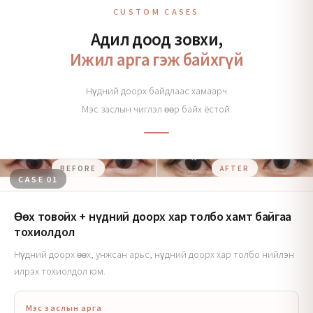
CUSTOM CASES
Адил доод зовхи,
Ижил арга гэж байхгүй
Нүдний доорх байдлаас хамаарч
Мэс заслын чиглэл өөр байх ёстой.
BEFORE
AFTER
CASE 01
Өөх товойх + нүдний доорх хар толбо хамт байгаа
тохиолдол
Нүдний доорх өөх, унжсан арьс, нүдний доорх хар толбо нийлэн
илрэх тохиолдол юм.
Мэс заслын арга