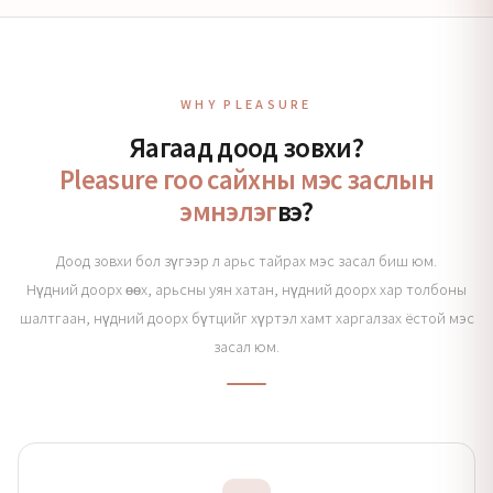
WHY PLEASURE
Яагаад доод зовхи?
Pleasure гоо сайхны мэс заслын
эмнэлэг
вэ?
Доод зовхи бол зүгээр л арьс тайрах мэс засал биш юм.
Нүдний доорх өөх, арьсны уян хатан, нүдний доорх хар толбоны
шалтгаан, нүдний доорх бүтцийг хүртэл хамт харгалзах ёстой мэс
засал юм.