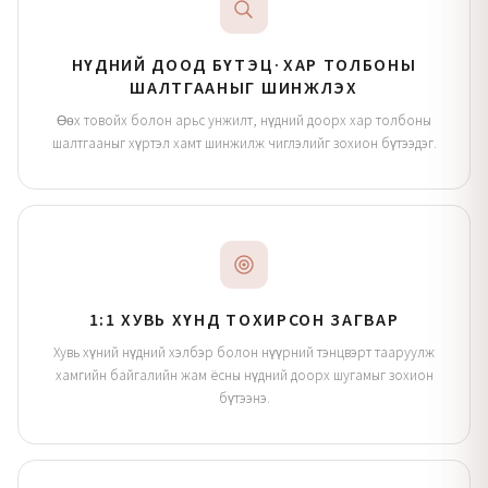
НҮДНИЙ ДООД БҮТЭЦ·ХАР ТОЛБОНЫ
ШАЛТГААНЫГ ШИНЖЛЭХ
Өөх товойх болон арьс унжилт, нүдний доорх хар толбоны
шалтгааныг хүртэл хамт шинжилж чиглэлийг зохион бүтээдэг.
1:1 ХУВЬ ХҮНД ТОХИРСОН ЗАГВАР
Хувь хүний нүдний хэлбэр болон нүүрний тэнцвэрт тааруулж
хамгийн байгалийн жам ёсны нүдний доорх шугамыг зохион
бүтээнэ.