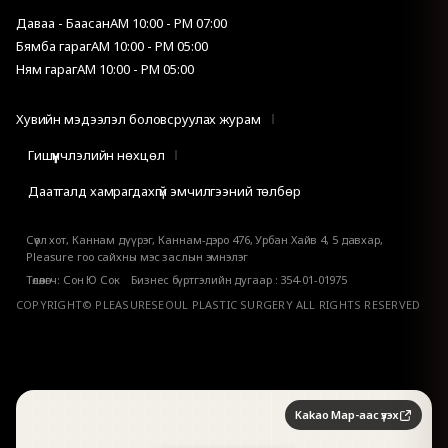
Даваа - Баасан
AM 10:00 - PM 07:00
Бямба гараг
AM 10:00 - PM 05:00
Ням гараг
AM 10:00 - PM 05:00
Хувийн мэдээлэл боловсруулах журам
Гишүүнчлэлийн нөхцөл
Даатгалд хамрагдахгүй эмчилгээний төлбөр
Сөүл хот, Каннам дүүрэг, Каннам-дэро 476, Урбан Хайв 4, 5 давхар,
Pleasure гоо сайхны мэс заслын эмнэлэг
Төлөөлөгч: Сон Ю Сок Бизнес бүртгэлийн дугаар : 354-01-01975
COPYRIGHT© PLEASURESEOUL PLASTIC SURGERY ALL RIGHTS RESERVED
Kakao Map-аас үзэх