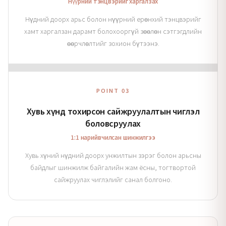
Нүүрний тэнцвэрийг харгалзах
Нүдний доорх арьс болон нүүрний ерөнхий тэнцвэрийг
хамт харгалзан дарамт болохооргүй зөөлөн сэтгэгдлийн
өөрчлөлтийг зохион бүтээнэ.
POINT 03
Хувь хүнд тохирсон сайжруулалтын чиглэл
боловсруулах
1:1 нарийвчилсан шинжилгээ
Хувь хүний нүдний доорх унжилтын зэрэг болон арьсны
байдлыг шинжилж байгалийн жам ёсны, тогтвортой
сайжруулах чиглэлийг санал болгоно.