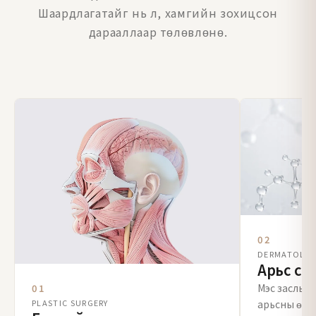
Шаардлагатайг нь л, хамгийн зохицсон
дарааллаар төлөвлөнө.
02
DERMATOLO
Арьс су
Мэс заслын 
01
PLASTIC SURGERY
арьсны өөр