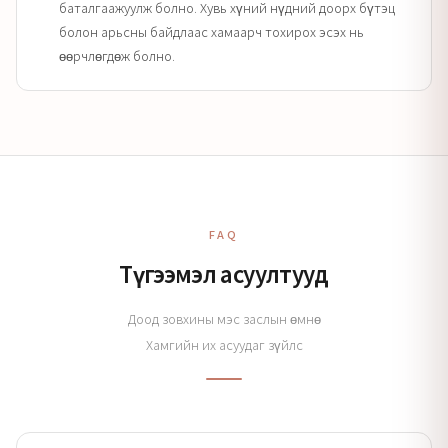
баталгаажуулж болно. Хувь хүний нүдний доорх бүтэц
болон арьсны байдлаас хамаарч тохирох эсэх нь
өөрчлөгдөж болно.
FAQ
Түгээмэл асуултууд
Доод зовхины мэс заслын өмнө
Хамгийн их асуудаг зүйлс