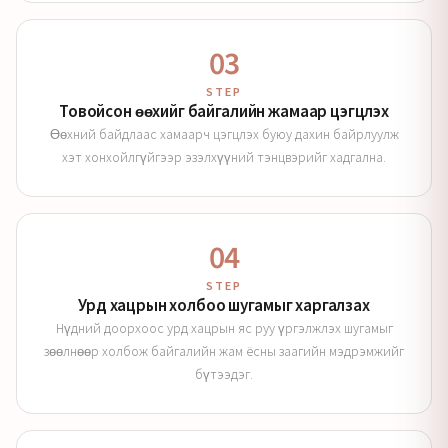
03
STEP
Товойсон өөхийг байгалийн жамаар цэгцлэх
Өөхний байдлаас хамаарч цэгцлэх буюу дахин байрлуулж
хэт хонхойлгүйгээр эзэлхүүний тэнцвэрийг хадгална.
04
STEP
Урд хацрын холбоо шугамыг харгалзах
Нүдний доорхоос урд хацрын яс руу үргэлжлэх шугамыг
зөөлнөөр холбож байгалийн жам ёсны заагийн мэдрэмжийг
бүтээдэг.