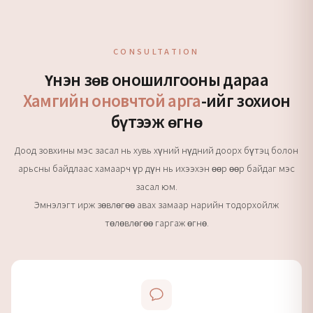
CONSULTATION
Үнэн зөв оношилгооны дараа
Хамгийн оновчтой арга
-ийг зохион
бүтээж өгнө
Доод зовхины мэс засал нь хувь хүний нүдний доорх бүтэц болон
арьсны байдлаас хамаарч үр дүн нь ихээхэн өөр өөр байдаг мэс
засал юм.
Эмнэлэгт ирж зөвлөгөө авах замаар нарийн тодорхойлж
төлөвлөгөө гаргаж өгнө.