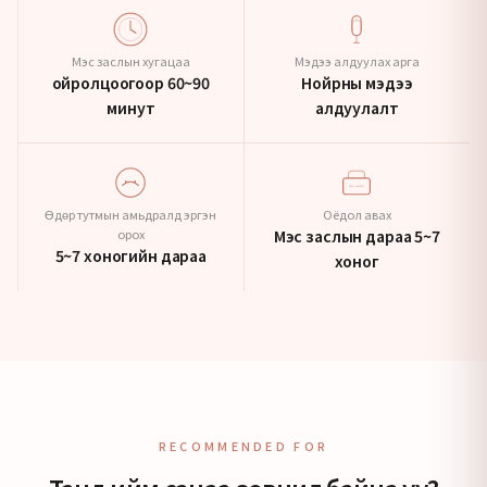
Мэс заслын хугацаа
Мэдээ алдуулах арга
ойролцоогоор 60~90
Нойрны мэдээ
минут
алдуулалт
Өдөр тутмын амьдралд эргэн
Оёдол авах
орох
Мэс заслын дараа 5~7
5~7 хоногийн дараа
хоног
RECOMMENDED FOR