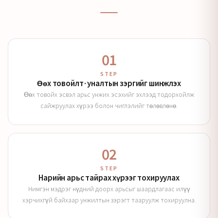
01
STEP
Өөх товойлт·уналтын зэргийг шинжлэх
Өөх товойх эсвэл арьс унжих эсэхийг эхлээд тодорхойлж
сайжруулах хүрээ болон чиглэлийг төлөвлөнө.
02
STEP
Нарийн арьс тайрах хүрээг тохируулах
Нимгэн мэдрэг нүдний доорх арьсыг шаардлагаас илүү
хэрчихгүй байхаар унжилтын зэрэгт тааруулж тохируулна.