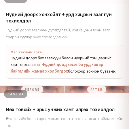
Нүдний доорх хонхойлт + урд хацрын зааг гүн
тохиолдол
Нүдний доорх эзэлхүүн дутагдалтай, урд хацрын ясны зааг
тодрон сүүдэр унах тохиолдол юм.
Мэс заслын арга
Нүдний доорх бүх эзэлхүүн болон нүүрний тэнцвэрийг
хамт харгалзана.
Нүдний доод хэсэг ба урд хацар
байгалийн жамаар холбогдох
болохоор зохион бүтээнэ.
BEFORE
AFTER
CASE 04
Өөх товойх + арьс унжих хамт илрэх тохиолдол
Өөх товойх болон арьс унжих нэгэн зэрэг явагдсан нийлмэл кейс
юм.