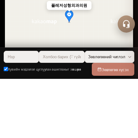
플레저성형외과의원
50m
Зөвлөгөө хүсэх
Хувийн мэдээлэл цуглуулах·ашиглахыг зөвшөөрөх