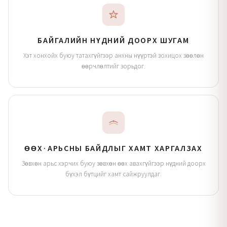
БАЙГАЛИЙН НҮДНИЙ ДООРХ ШУГАМ
Хэт хонхойх буюу татахгүйгээр анхны нүүртэй зохицох зөөлөн
өөрчлөлтийг зорьдог.
ӨӨХ·АРЬСНЫ БАЙДЛЫГ ХАМТ ХАРГАЛЗАХ
Зөвхөн арьс хэрчих буюу зөвхөн өөх авахгүйгээр нүдний доорх
бүхэл бүтцийг хамт сайжруулдаг.