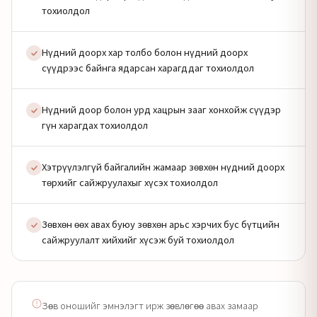
тохиолдол
Нүдний доорх хар толбо болон нүдний доорх
сүүдрээс байнга ядарсан харагддаг тохиолдол
Нүдний доор болон урд хацрын зааг хонхойж сүүдэр
гүн харагдах тохиолдол
Хэтрүүлэлгүй байгалийн жамаар зөвхөн нүдний доорх
төрхийг сайжруулахыг хүсэх тохиолдол
Зөвхөн өөх авах буюу зөвхөн арьс хэрчих бус бүтцийн
сайжруулалт хийхийг хүсэж буй тохиолдол
Зөв оношийг эмнэлэгт ирж зөвлөгөө авах замаар