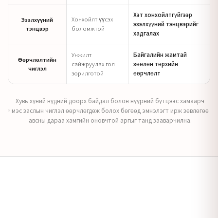
Хэт хонхойлтгүйгээр
Хонхойлт үүсэх
Эзэлхүүний
эзэлхүүний тэнцвэрийг
тэнцвэр
боломжтой
хадгалах
Унжилт
Байгалийн жамтай
Өөрчлөлтийн
сайжруулах гол
зөөлөн төрхийн
чиглэл
зорилготой
өөрчлөлт
Хувь хүний нүдний доорх байдал болон нүүрний бүтцээс хамаарч
мэс заслын чиглэл өөрчлөгдөж болох бөгөөд эмнэлэгт ирж зөвлөгөө
авсны дараа хамгийн оновчтой аргыг танд зааварчилна.