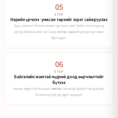
05
STEP
Нарийн үрчлээ·унжсан төрхийг зэрэг сайжруулах
Арьс унжилт болон жижиг үрчлээ хамт байх тохиолдолд
доод зовхины мэс заслаар гөлгөр нүдний доорх шугамыг
бүтээдэг.
06
STEP
Байгалийн жамтай нүдний доод өөрчлөлтийг
бүтээх
Анхны нүүртэй зохицох зөөлөн чиглэлд гүйцэтгэж дарамт
болохооргүй үр дүнг зорьдог.