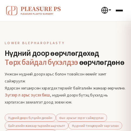
LOWER BLEPHAROPLASTY
Нүдний доор өөрчлөгдөхөд
Төрх байдал бүхэлдээ
өөрчлөгдөнө
Унжсан нүдний доорх арьс болон товойсон өөхийг хамт
сайжруулж
Ядарсан хөгширсөн харагдах төрхийг байгалийн жамаар өөрчилнө.
Зүгээр л арьс зүсэх биш
, нүдний доорх бүтэц бүхэлд нь
харгалзсан захиалгат доод зовхи юм.
Нүдний доорх бүтцийн дизайн
Өөх·арьсыг зэрэг сайжруулах
Байгалийн жамаар төрхийн өөрчлөлт
Нүүрний тэнцвэрийг харгалзах