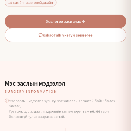
1:1 хувийн тохиргоотой дизайн
Зөвлөгөө захиалах
KakaoTalk үнэгүй зөвлөгөө
Мэс заслын мэдээлэл
SURGERY INFORMATION
Мэс заслын мэдээлэл хувь хүнээс хамаарч ялгаатай байж болох
бөгөөд
Үрэвсэл, цус алдалт, мэдрэлийн гэмтэл зэрэг гаж нөлөө гарч
болзошгүй тул анхаарах хэрэгтэй.