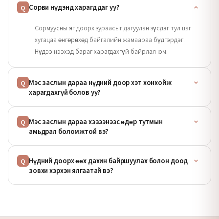
Сорви нүдэнд харагддаг уу?
Q
Сормуусны яг доорх зураасыг дагуулан зүсдэг тул цаг
хугацаа өнгөрөхөд байгалийн жамаараа бүдгэрдэг.
Нүдээ нээхэд бараг харагдахгүй байрлал юм.
Мэс заслын дараа нүдний доор хэт хонхойж
Q
харагдахгүй болов уу?
Мэс заслын дараа хэзээнээс өдөр тутмын
Q
амьдрал боломжтой вэ?
Нүдний доорх өөх дахин байршуулах болон доод
Q
зовхи хэрхэн ялгаатай вэ?