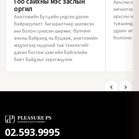
Гоо сайхны мэс заслын
Арьсны хаал
оргил
эмчилгээгэ
арьсны нөх
Анатомийн бүтцийн үндсэн дахин
түвшинд хүр
байршуулалт. Хөгшрөлтөөр шилжсэн
удаан·илүү 
өөх болон сунасан шөрмөс·булчинг
болгоно.
анхны байранд нь буцааж, анатомийн
мэдлэгээр нүүрний төв тэнхлэгийг
дахин босгож хамгийн байгалийн
биет байдлыг хэрэгжүүлнэ.
02.593.9995