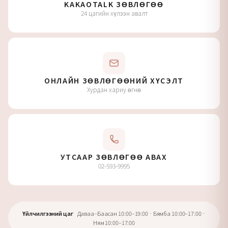
KAKAOTALK ЗӨВЛӨГӨӨ
24 цагийн хүлээн авалт
ОНЛАЙН ЗӨВЛӨГӨӨНИЙ ХҮСЭЛТ
Хурдан хариу өгнө
УТСААР ЗӨВЛӨГӨӨ АВАХ
02-593-9995
Үйлчилгээний цаг
Даваа–Баасан 10:00–19:00 · Бямба 10:00–17:00 ·
Ням 10:00–17:00