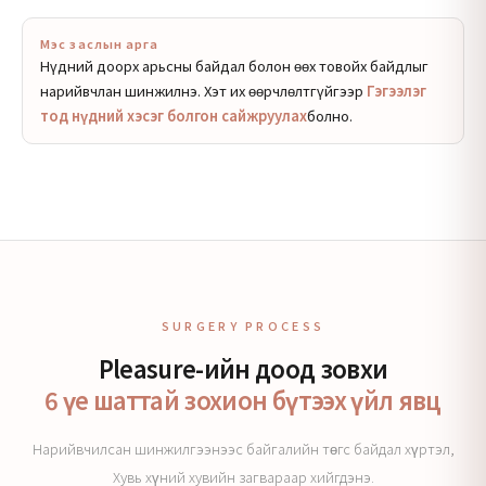
Мэс заслын арга
Нүдний доорх арьсны байдал болон өөх товойх байдлыг
нарийвчлан шинжилнэ. Хэт их өөрчлөлтгүйгээр
Гэгээлэг
тод нүдний хэсэг болгон сайжруулах
болно.
SURGERY PROCESS
Pleasure-ийн доод зовхи
6 үе шаттай зохион бүтээх үйл явц
Нарийвчилсан шинжилгээнээс байгалийн төгс байдал хүртэл,
Хувь хүний хувийн загвараар хийгдэнэ.