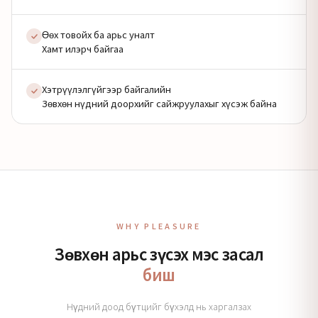
Өөх товойх ба арьс уналт
Хамт илэрч байгаа
Хэтрүүлэлгүйгээр байгалийн
Зөвхөн нүдний доорхийг сайжруулахыг хүсэж байна
WHY PLEASURE
Зөвхөн арьс зүсэх мэс засал
биш
Нүдний доод бүтцийг бүхэлд нь харгалзах