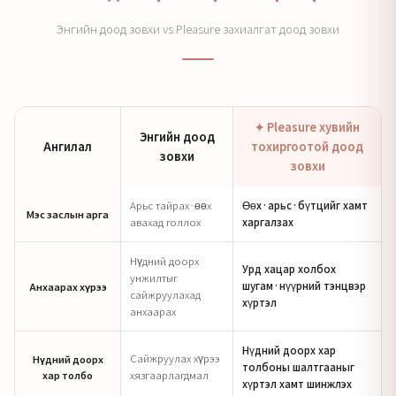
Энгийн доод зовхи vs Pleasure захиалгат доод зовхи
✦ Pleasure хувийн
Энгийн доод
Ангилал
тохиргоотой доод
зовхи
зовхи
Арьс тайрах·өөх
Өөх·арьс·бүтцийг хамт
Мэс заслын арга
авахад голлох
харгалзах
Нүдний доорх
Урд хацар холбох
унжилтыг
шугам·нүүрний тэнцвэр
Анхаарах хүрээ
сайжруулахад
хүртэл
анхаарах
Нүдний доорх хар
Сайжруулах хүрээ
Нүдний доорх
толбоны шалтгааныг
хар толбо
хязгаарлагдмал
хүртэл хамт шинжлэх