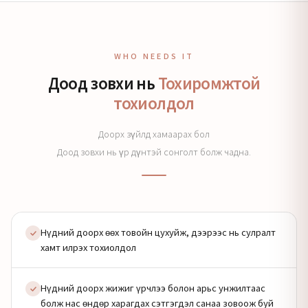
WHO NEEDS IT
Доод зовхи нь
Тохиромжтой
тохиолдол
Доорх зүйлд хамаарах бол
Доод зовхи нь үр дүнтэй сонголт болж чадна.
Нүдний доорх өөх товойн цухуйж, дээрээс нь сулралт
хамт илрэх тохиолдол
Нүдний доорх жижиг үрчлээ болон арьс унжилтаас
болж нас өндөр харагдах сэтгэгдэл санаа зовоож буй