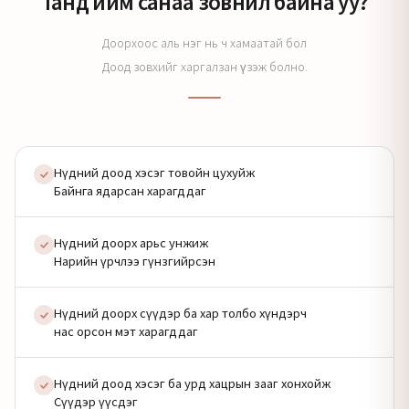
Танд ийм санаа зовнил байна уу?
Доорхоос аль нэг нь ч хамаатай бол
Доод зовхийг харгалзан үзэж болно.
Нүдний доод хэсэг товойн цухуйж
Байнга ядарсан харагддаг
Нүдний доорх арьс унжиж
Нарийн үрчлээ гүнзгийрсэн
Нүдний доорх сүүдэр ба хар толбо хүндэрч
нас орсон мэт харагддаг
Нүдний доод хэсэг ба урд хацрын зааг хонхойж
Сүүдэр үүсдэг