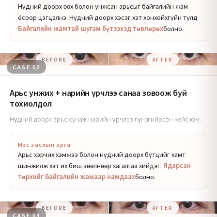
Нүдний доорх өөх болон унжсан арьсыг байгалийн жам
ёсоор цэгцэлнэ. Нүдний доорх хэсэг хэт хонхойхгүйн тулд
Байгалийн жамтай шугам бүтээхэд төвлөрөх
болно.
BEFORE
AFTER
CASE 02
Арьс унжих + нарийн үрчлээ санаа зовоож буй
тохиолдол
Нүдний доорх арьс сунаж нарийн үрчлээ гүнзгийрсэн кейс юм.
Мэс заслын арга
Арьс хэрчих хэмжээ болон нүдний доорх бүтцийг хамт
шинжилж хэт их биш зөөлнөөр хагалгаа хийдэг.
Ядарсан
төрхийг байгалийн жамаар намдаах
болно.
BEFORE
AFTER
CASE 03