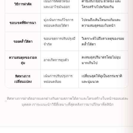
เน้นการตัดผิวหนัง
คำนึงถึงไขมัน ผิวหนัง และ
วิธีการผ่าตัด
และเอาไขมันออก
โครงสร้างไปพร้อมกัน
มุ่งเน้นการแก้ไขการ
ไปจนถึงเส้นโหนกแก้มและ
ขอบเขตที่พิจารณา
หย่อนคล้อยใต้ตา
ความสมดุลของใบหน้า
ขอบเขตการปรับปรุงมี
วิเคราะห์ไปถึงสาเหตุของรอย
รอยคล้ำใต้ตา
จำกัด
คล้ำใต้ตา
คงสมดุลปริมาตรโดยไม่ยุบ
ความสมดุลของวอล
อาจเกิดการยุบตัว
ลุ่ม
มากเกินไป
เน้นการปรับปรุงการ
เปลี่ยนลุคให้ดูเป็นธรรมชาติ
ทิศทางการ
เปลี่ยนแปลง
หย่อนคล้อย
และนุ่มนวล
ทิศทางการผ่าตัดอาจแตกต่างกันตามสภาพใต้ตาและโครงสร้างใบหน้าของแต่ละ
บุคคล เราจะแนะนำวิธีที่เหมาะที่สุดหลังการมาปรึกษาที่คลินิก