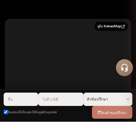
ดูใน KakaoMap
플레저성형외과의원
50m
ส่งคำขอปรึกษา
ยินยอมให้เก็บและใช้ข้อมูลส่วนบุคคล