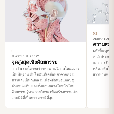
02
DERMATOLO
ความสมบูร
พลังฟื้นฟูตัว
01
PLASTIC SURGERY
เปล่งประกาย 
จุดสูงสุดเชิงศัลยกรรม
และการรักษาเ
การจัดวางโครงสร้างทางกายวิภาคใหม่อย่าง
หลังผ่าตัดให้ดี
เป็นพื้นฐาน คืนไขมันที่เคลื่อนตัวจากความ
ยาวนานและสว
ชราและเอ็นกับกล้ามเนื้อที่ยืดหย่อนกลับสู่
ตำแหน่งเดิม และตั้งแกนกลางใบหน้าใหม่
ด้วยความรู้ทางกายวิภาค เพื่อสร้างความเป็น
สามมิติที่เป็นธรรมชาติที่สุด