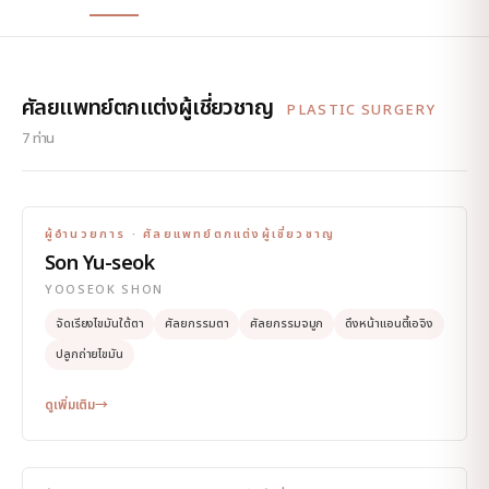
ศัลยแพทย์ตกแต่งผู้เชี่ยวชาญ
PLASTIC SURGERY
7 ท่าน
ผู้อำนวยการ · ศัลยแพทย์ตกแต่งผู้เชี่ยวชาญ
Son Yu-seok
YOOSEOK SHON
จัดเรียงไขมันใต้ตา
ศัลยกรรมตา
ศัลยกรรมจมูก
ดึงหน้าแอนตี้เอจิง
ปลูกถ่ายไขมัน
ดูเพิ่มเติม
→