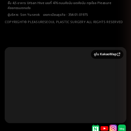
ชั้น 4,5 อาคาร Urban Hive เลขที่ 476 ถนนคังนัม เขตคังนัม กรุงโซล Pleasure
ศัลยกรรมตกแต่ง
ผู้บริหาร: Son Yu-seok เลขทะเบียนธุรกิจ : 354-01-01975
COPYRIGHT© PLEASURESEOUL PLASTIC SURGERY ALL RIGHTS RESERVED
ดูใน KakaoMap