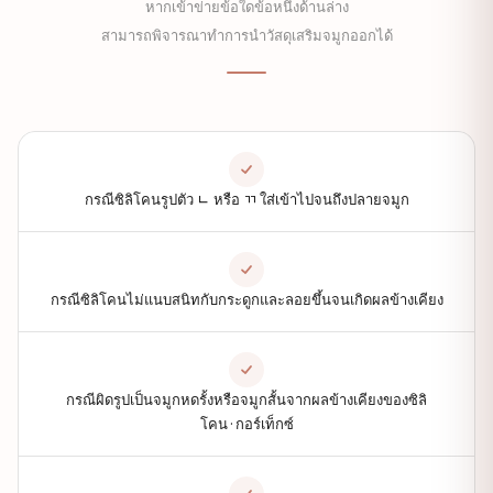
หากเข้าข่ายข้อใดข้อหนึ่งด้านล่าง
สามารถพิจารณาทำการนำวัสดุเสริมจมูกออกได้
กรณีซิลิโคนรูปตัว ㄴ หรือ ㄲ ใส่เข้าไปจนถึงปลายจมูก
กรณีซิลิโคนไม่แนบสนิทกับกระดูกและลอยขึ้นจนเกิดผลข้างเคียง
กรณีผิดรูปเป็นจมูกหดรั้งหรือจมูกสั้นจากผลข้างเคียงของซิลิ
โคน·กอร์เท็กซ์