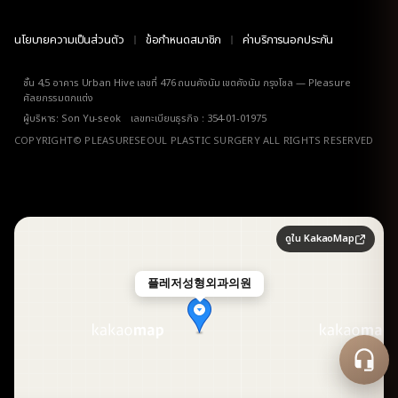
นโยบายความเป็นส่วนตัว
ข้อกำหนดสมาชิก
ค่าบริการนอกประกัน
ชั้น 4,5 อาคาร Urban Hive เลขที่ 476 ถนนคังนัม เขตคังนัม กรุงโซล — Pleasure
ศัลยกรรมตกแต่ง
ผู้บริหาร: Son Yu-seok เลขทะเบียนธุรกิจ : 354-01-01975
COPYRIGHT© PLEASURESEOUL PLASTIC SURGERY ALL RIGHTS RESERVED
ดูใน KakaoMap
플레저성형외과의원