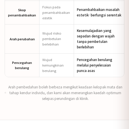
Fokus pada
Penambahbaikan masalah
Skop
penambahbaikan
penambahbaikan
estetik·berfungsi serentak
estetik
Kesemulajadian yang
Wujud risiko
sepadan dengan wajah
pembetulan
Arah perubahan
tanpa pembetulan
berlebihan
berlebihan
Wujud
Pencegahan berulang
Pencegahan
kemungkinan
melalui penyelesaian
berulang
berulang
punca asas
Arah pembedahan boleh berbeza mengikut keadaan kelopak mata dan
tahap kendur individu, dan kami akan menerangkan kaedah optimum
selepas perundingan di klinik.