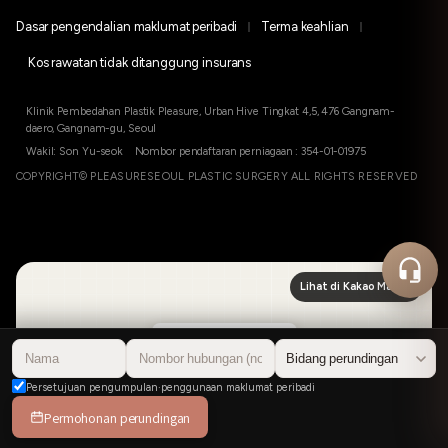
Dasar pengendalian maklumat peribadi
Terma keahlian
Kos rawatan tidak ditanggung insurans
Klinik Pembedahan Plastik Pleasure, Urban Hive Tingkat 4,5, 476 Gangnam-
daero, Gangnam-gu, Seoul
Wakil: Son Yu-seok Nombor pendaftaran perniagaan : 354-01-01975
COPYRIGHT© PLEASURESEOUL PLASTIC SURGERY ALL RIGHTS RESERVED
Lihat di Kakao Map
플레저성형외과의원
Persetujuan pengumpulan·penggunaan maklumat peribadi
Permohonan perundingan