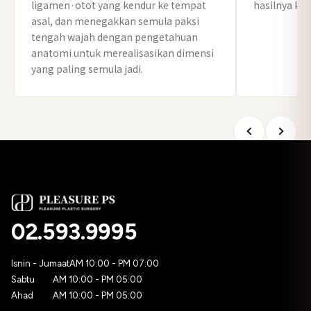
ligamen·otot yang kendur ke tempat
hasilnya kek
asal, dan menegakkan semula paksi
tengah wajah dengan pengetahuan
anatomi untuk merealisasikan dimensi
yang paling semula jadi.
02.593.9995
Isnin - Jumaat
AM 10:00 - PM 07:00
Sabtu
AM 10:00 - PM 05:00
Ahad
AM 10:00 - PM 05:00