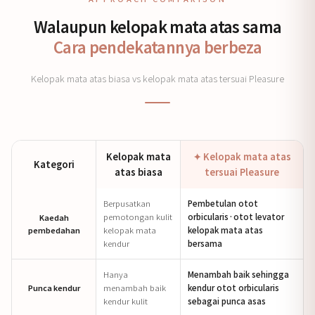
Walaupun kelopak mata atas sama
Cara pendekatannya berbeza
Kelopak mata atas biasa vs kelopak mata atas tersuai Pleasure
Kelopak mata
✦ Kelopak mata atas
Kategori
atas biasa
tersuai Pleasure
Berpusatkan
Pembetulan otot
pemotongan kulit
orbicularis·otot levator
Kaedah
pembedahan
kelopak mata
kelopak mata atas
kendur
bersama
Hanya
Menambah baik sehingga
Punca kendur
menambah baik
kendur otot orbicularis
kendur kulit
sebagai punca asas