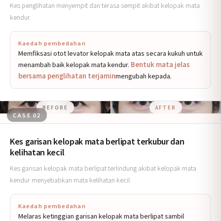
Kes penglihatan menyempit dan terasa sempit akibat kelopak mata
kendur.
Kaedah pembedahan
Memfiksasi otot levator kelopak mata atas secara kukuh untuk
menambah baik kelopak mata kendur.
Bentuk mata jelas
bersama penglihatan terjamin
mengubah kepada.
BEFORE
AFTER
CASE 02
Kes garisan kelopak mata berlipat terkubur dan
kelihatan kecil
Kes garisan kelopak mata berlipat terlindung akibat kelopak mata
kendur menyebabkan mata kelihatan kecil.
Kaedah pembedahan
Melaras ketinggian garisan kelopak mata berlipat sambil