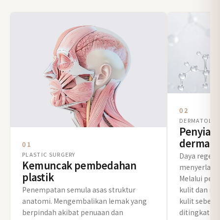
02
DERMATOLO
Penyiapa
dermato
01
PLASTIC SURGERY
Daya regener
Kemuncak pembedahan
menyerlahk
plastik
Melalui pe
Penempatan semula asas struktur
kulit dan ra
anatomi. Mengembalikan lemak yang
kulit sebel
berpindah akibat penuaan dan
ditingkatka