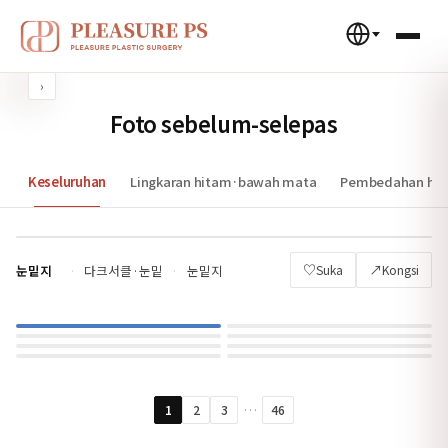
‹
›
Foto sebelum-selepas
Keseluruhan
Lingkaran hitam·bawah mata
Pembedahan hid
♡
↗
눈밑지
·
다크서클·눈밑
·
눈밑지
Suka
Kongsi
…
1
2
3
46