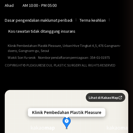
Ahad
AM 10:00 - PM 05:00
Dasar pengendalian maklumat peribadi
Terma keahlian
Kos rawatan tidak ditanggung insurans
Klinik Pembedahan Plastik Pleasure, Urban Hive Tingkat 4,5, 476 Gangnam-
daero, Gangnam-gu, Seoul
Wakil: Son Yu-seok Nombor pendaftaran perniagaan : 354-01-01975
COPYRIGHT© PLEASURESEOUL PLASTIC SURGERY ALL RIGHTS RESERVED
Lihat di Kakao Map
Klinik Pembedahan Plastik Pleasure
Klinik Pembedahan Plastik Pleasure