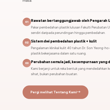
masa.
Rawatan bertanggungjawab oleh Pengarah U
01
Pakar pembedahan plastik lulusan Fakulti Perubatan 
sendiri daripada perundingan hingga pembedahan.
Sistem dwi pembedahan plastik + kulit
02
Pengalaman klinikal kulit 40 tahun Dr. Son Yeong-h
plastik bekerjasama dalam satu ruang.
Perubahan semula jadi, kesempurnaan yang d
03
Kami berjanji untuk reka bentuk yang mendedahkan ke
sihat, bukan perubahan buatan.
Pergi melihat Tentang Kami