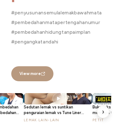
#penyusunansemulalemakbawahmata
#pembedahanmatapertengahanumur
#pembedahanhidungtanpaimplan
#pengangkatandahi
View more
▶
▶
pembedahan
Sedutan lemak vs suntikan
Buku teks prosedur kulit 
›
mbedahan
penguraian lemak vs Tune Liner
mengapa terpaksa dibua
an semula
(InMode), kami beritahu dengan jelas
mahal?
LEMAK·LAIN-LAIN
PETIT
cara menghilangkan dagu berganda