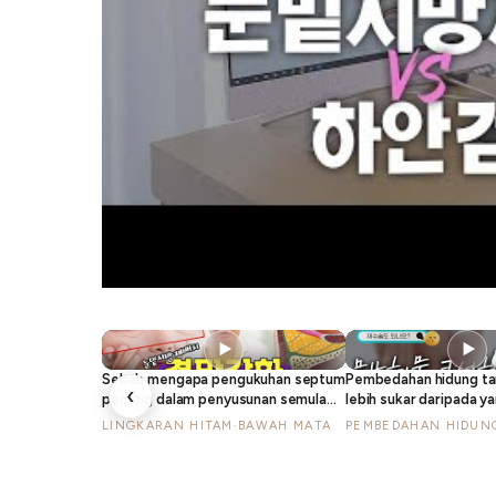
▶
▶
Sebab mengapa pengukuhan septum
Pembedahan hidung ta
‹
penting dalam penyusunan semula
lebih sukar daripada y
lemak bawah mata, menurut pakar
LINGKARAN HITAM·BAWAH MATA
PEMBEDAHAN HIDUN
pembedahan plastik berpengalaman
30 tahun