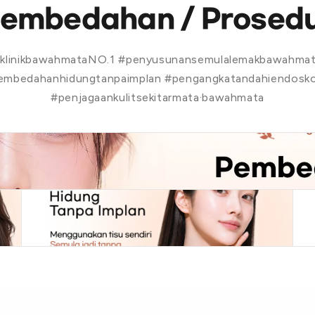
embedahan / Prosed
klinikbawahmataNO.1 #penyusunansemulalemakbawahma
embedahanhidungtanpaimplan #pengangkatandahiendosko
#penjagaankulitsekitarmata·bawahmata