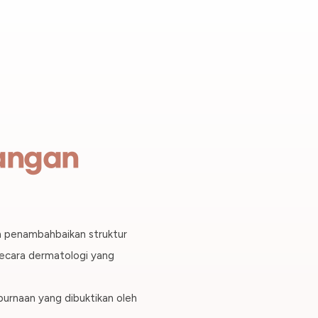
angan
n penambahbaikan struktur
"Pembedahan yang pal
dengan tepat
secara dermatologi yang
Ia disempurnakan apab
— Pengarah Utama Son
rnaan yang dibuktikan oleh