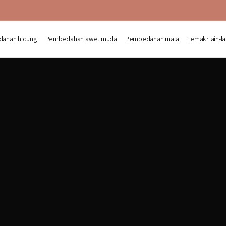
ahan hidung
Pembedahan awet muda
Pembedahan mata
Lemak·lain-la
sure — Penempatan semula lemak 