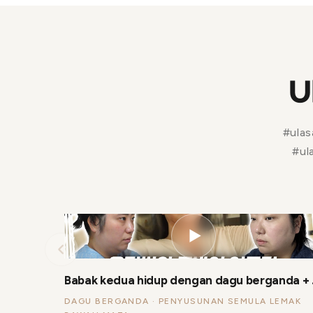
U
#ula
#ul
▶
Babak kedua hidu
DAGU BERGANDA · PENYUSUNAN SEMULA LEMAK