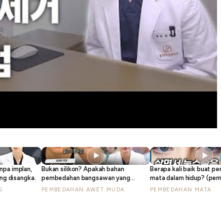
▶
▶
npa implan,
Bukan silikon? Apakah bahan
Berapa kali baik buat 
ang disangka.
pembedahan bangsawan yang
mata dalam hidup? (pe
disyorkan oleh doktor pembedahan
semula mata, pembedah
G
PEMBEDAHAN AWET MUDA
PEMBEDAHAN MATA
plastik berpengalaman 30 tahun?
kelopak mata berlipat)
(feat. Gore-Tex)