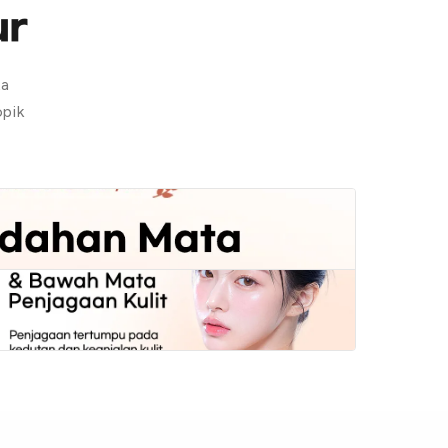
ur
ta
pik