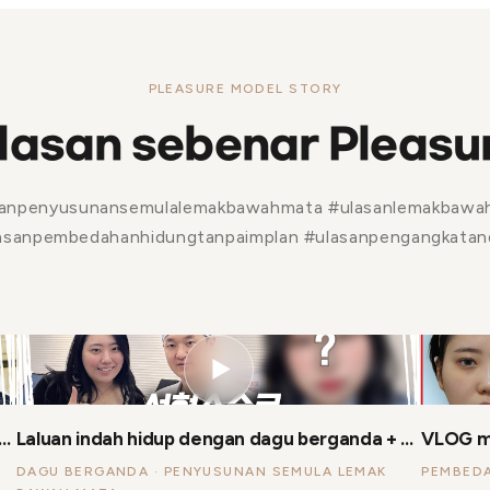
PLEASURE MODEL STORY
lasan sebenar Pleasu
sanpenyusunansemulalemakbawahmata #ulasanlemakbawa
asanpembedahanhidungtanpaimplan #ulasanpengangkatan
▶
p dengan dagu berganda + penyusunan semula lemak bawah mata — Teater Pembedahan EP.01
Laluan indah hidup dengan dagu berganda + penyusunan semula lemak bawah mata — EP.02 Cik Eun-ji
DAGU BERGANDA · PENYUSUNAN SEMULA LEMAK
PEMBED