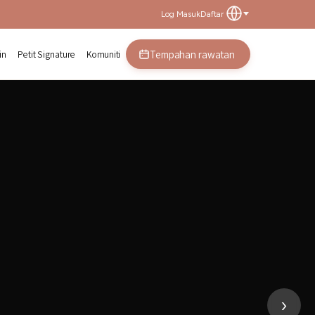
Log Masuk
Daftar
Tempahan rawatan
in
Petit Signature
Komuniti
bawah mata | Gangnam, Seoul
›