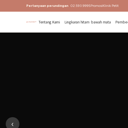
Pertanyaan perundingan
02.593.9995
Promosi
Klinik Petit
Tentang Kami
Lingkaran hitam·bawah mata
Pembed
Klinik Pembedahan Plastik Plea
‹