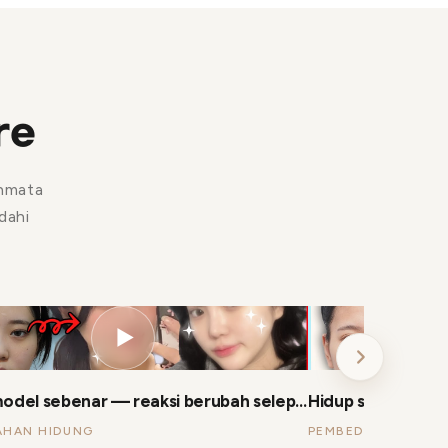
re
hmata
dahi
▶
VLOG model sebenar — reaksi berubah selepas pembedahan hidung
AHAN HIDUNG
PEMBEDAHAN PLAS