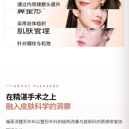
「最
成
功
的
手
术，
是
在
精
ABOUT PLEASURE
细
矫
在精湛手术之上
正
的
融入皮肤科学的洞察
结
构
福莱泽整形外科以整形外科的结构改善与皮肤科的质感修复协
之
上