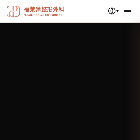
福莱泽整形外科 — 眼下脂肪重置·