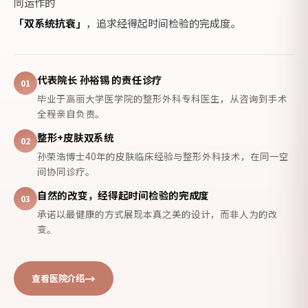
同运作的
有
「双系统抗衰」
，追求经得起时间检验的完成度。
健
康
肌
肤
代表院长 孙裕锡 的责任诊疗
作
01
支
毕业于高丽大学医学院的整形外科专科医生，从咨询到手术
撑
全程亲自负责。
时
才
整形+皮肤双系统
02
得
孙荣浩博士40年的皮肤临床经验与整形外科技术，在同一空
以
间协同诊疗。
完
成。」
自然的改变，经得起时间检验的完成度
03
—
承诺以最健康的方式展现本真之美的设计，而非人为的改
代
变。
表
院
长
孙
查看医院介绍
裕
锡