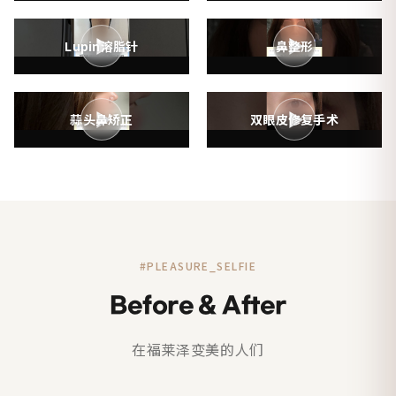
▶
▶
Lupin溶脂针
鼻整形
▶
▶
蒜头鼻矫正
双眼皮修复手术
#PLEASURE_SELFIE
Before & After
在福莱泽变美的人们