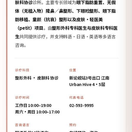
肤科协诊
诊所。主要专长领域为
眼下脂肪重置、无假
体（无植入物）隆鼻／鼻整形、下眼睑整形、眼下脂
肪移植、童颜（抗衰）整形以及皮肤·轻医美
（petit）项目
。由
整形外科专科医生与皮肤科专科医
生
共同提供诊疗，并支持韩语·日语·英语等多语言
咨询。
诊疗科目
位置
整形外科 · 皮肤科 协诊
新论岘站3号出口 江南
Urban Hive 4·5层
诊疗时间
代表电话
工作日 10:00–19:00
02-593-9995
周六·周日 10:00–17:00
咨询语言
预约