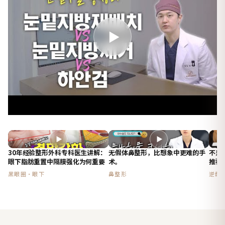
▶
▶
▶
30年经验整形外科专科医生讲解：
无假体鼻整形，比想象中更难的手
不是
眼下脂肪重置中隔膜强化为何重要
术。
推荐
(fe
黑眼圈·眼下
鼻整形
逆龄