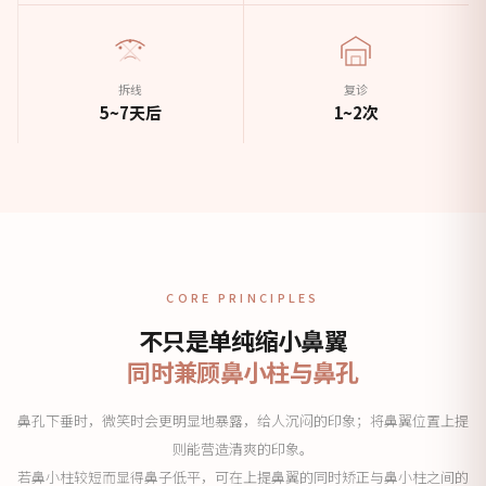
拆线
复诊
5~7天后
1~2次
CORE PRINCIPLES
不只是单纯缩小鼻翼
同时兼顾鼻小柱与鼻孔
鼻孔下垂时，微笑时会更明显地暴露，给人沉闷的印象；将鼻翼位置上提
则能营造清爽的印象。
若鼻小柱较短而显得鼻子低平，可在上提鼻翼的同时矫正与鼻小柱之间的