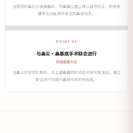
当微笑时鼻孔过度暴露时，将鼻翼位置上提以自然矫正。即使表
情变化也能保持稳定的鼻部线条。
POINT 03
与鼻尖·鼻基底手术联合进行
完成度最大化
当鼻尖较短或扩散时，与上提鼻翼同时矫正可使效果加倍。通过
联合进行可提升鼻部线条的完成度。