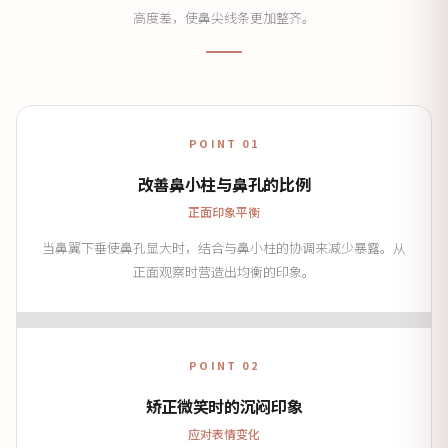
高度差，使鼻尖线条更加整齐。
POINT 01
改善鼻小柱与鼻孔的比例
正面印象平衡
当鼻翼下垂使鼻孔显大时，结合与鼻小柱的协调来减少暴露。从
正面观察时营造出均衡的印象。
POINT 02
矫正微笑时的沉闷印象
应对表情变化