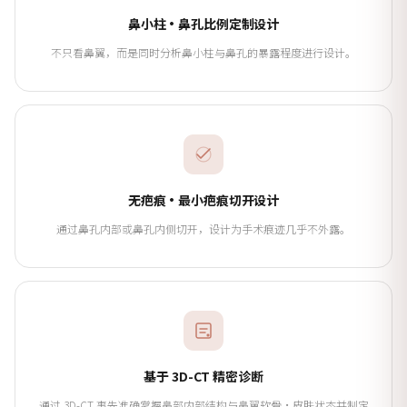
鼻小柱·鼻孔比例定制设计
不只看鼻翼，而是同时分析鼻小柱与鼻孔的暴露程度进行设计。
无疤痕·最小疤痕切开设计
通过鼻孔内部或鼻孔内侧切开，设计为手术痕迹几乎不外露。
基于 3D-CT 精密诊断
通过 3D-CT 事先准确掌握鼻部内部结构与鼻翼软骨·皮肤状态并制定