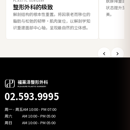
PLASTIC SURGERY
肤屏障重建
整形外科的极致
状态提升至
解剖结构的根本性重置。将因衰老而移位的
美。
脂肪与松弛的韧带·肌肉复位，以解剖学知
识重建面部中心轴，呈现最自然的立体感。
02.593.9995
周一 - 周五
AM 10:00 - PM 07:00
周六
AM 10:00 - PM 05:00
周日
AM 10:00 - PM 05:00