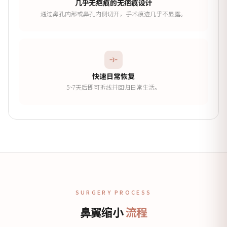
几乎无疤痕的无疤痕设计
通过鼻孔内部或鼻孔内侧切开，手术痕迹几乎不显露。
快速日常恢复
5~7天后即可拆线并回归日常生活。
SURGERY PROCESS
鼻翼缩小
流程