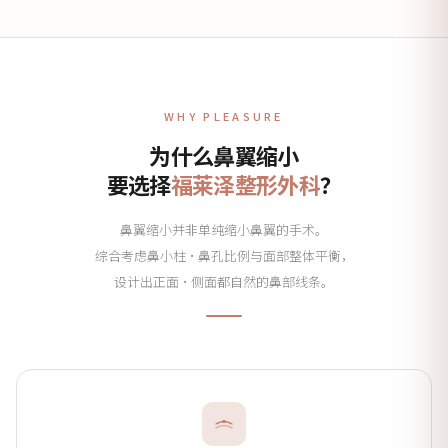
WHY PLEASURE
为什么鼻翼缩小
要选择
福莱泽整形外科
？
鼻翼缩小并非单纯缩小鼻翼的手术。
综合考虑鼻小柱·鼻孔比例与面部整体平衡，
设计出正面·侧面都自然的鼻部线条。