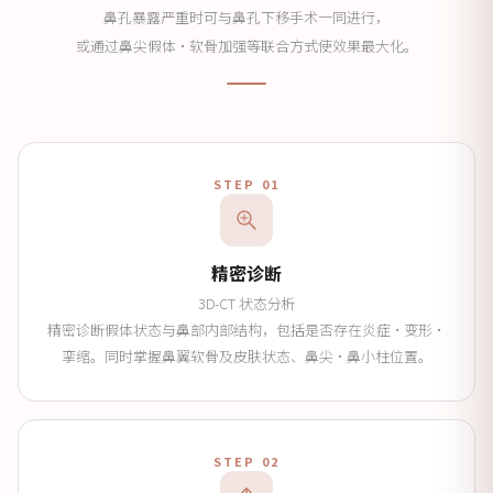
鼻孔暴露严重时可与鼻孔下移手术一同进行，
或通过鼻尖假体·软骨加强等联合方式使效果最大化。
STEP 01
精密诊断
3D-CT 状态分析
精密诊断假体状态与鼻部内部结构，包括是否存在炎症·变形·
挛缩。同时掌握鼻翼软骨及皮肤状态、鼻尖·鼻小柱位置。
STEP 02