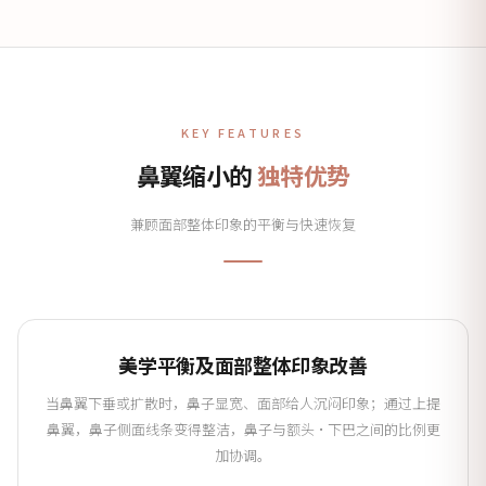
KEY FEATURES
鼻翼缩小的
独特优势
兼顾面部整体印象的平衡与快速恢复
美学平衡及面部整体印象改善
当鼻翼下垂或扩散时，鼻子显宽、面部给人沉闷印象；通过上提
鼻翼，鼻子侧面线条变得整洁，鼻子与额头·下巴之间的比例更
加协调。