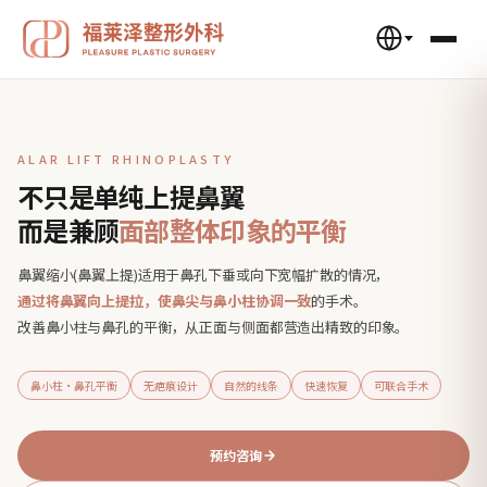
ALAR LIFT RHINOPLASTY
不只是单纯
上提鼻翼
而是兼顾
面部整体
印象的平衡
鼻翼缩小(鼻翼上提)适用于鼻孔下垂或向下宽幅扩散的情况，
通过将鼻翼向上提拉，使鼻尖与鼻小柱协调一致
的手术。
改善鼻小柱与鼻孔的平衡，从正面与侧面都营造出精致的印象。
鼻小柱·鼻孔平衡
无疤痕设计
自然的线条
快速恢复
可联合手术
预约咨询