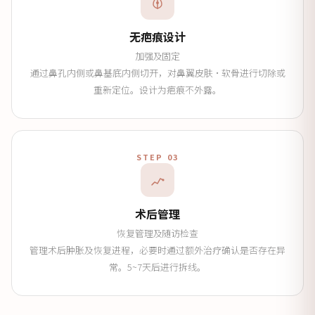
无疤痕设计
加强及固定
通过鼻孔内侧或鼻基底内侧切开，对鼻翼皮肤·软骨进行切除或
重新定位。设计为疤痕不外露。
STEP 03
术后管理
恢复管理及随访检查
管理术后肿胀及恢复进程，必要时通过额外治疗确认是否存在异
常。5~7天后进行拆线。