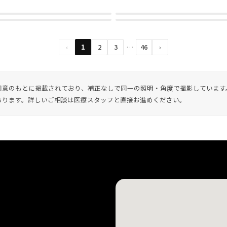
‹
1
2
3
…
46
›
前同意のもとに掲載されており、補正なしで同一の照明・角度で撮影していま
あります。詳しいご相談は医療スタッフと直接お進めください。