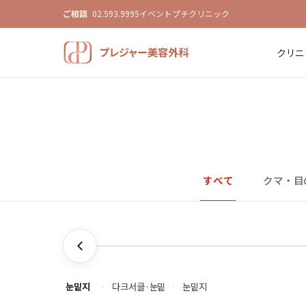
ご相談
02.593.9995
イベント
プチクリニック
クリニ
すべて
クマ・目
눈밑지
·
다크서클·눈밑
·
눈밑지