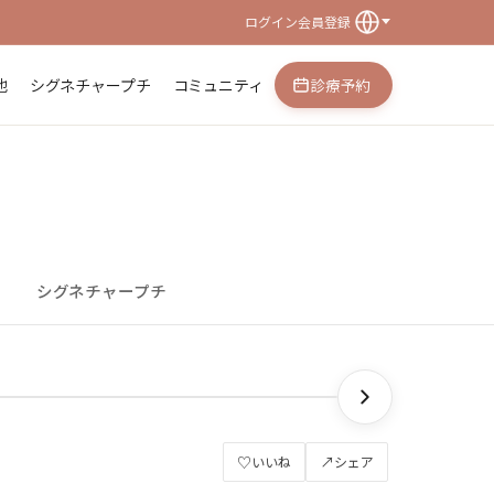
ログイン
会員登録
他
シグネチャープチ
コミュニティ
診療予約
シグネチャープチ
♡
↗
いいね
シェア