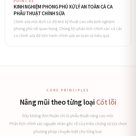
POINT 03
KINH NGHIỆM PHONG PHÚ XỬ LÝ AN TOÀN CẢ CA
PHẪU THUẬT CHỈNH SỬA
Chỉnh sửa mũi lệch có độ khó kỹ thuật cao nên kinh nghiệm
phong phú rất quan trọng. Chúng tôi phân tích chính xác cả các
ca chỉnh sửa để tiến hành chỉnh sửa an toàn và hiệu quả.
CORE PRINCIPLES
Nâng mũi theo từng loại
Cốt lõi
Đây không đơn thuần chỉ là phẫu thuật nâng cao mũi.
Phân tích chính xác nguyên nhân gốc rễ của triệu chứng và lựa chọn
phương pháp chuyên biệt cho từng loại.