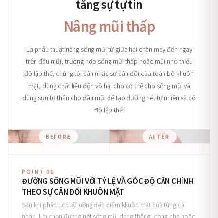
tăng sự tự tin
Nâng mũi thấp
Là phẫu thuật nâng sống mũi từ giữa hai chân mày đến ngay
trên đầu mũi, trường hợp sống mũi thấp hoặc mũi nhỏ thiếu
độ lập thể, chúng tôi cân nhắc sự cân đối của toàn bộ khuôn
mặt, dùng chất liệu độn vô hại cho cơ thể cho sống mũi và
dùng sụn tự thân cho đầu mũi để tạo đường nét tự nhiên và có
độ lập thể.
BEFORE
AFTER
POINT 01
ĐƯỜNG SỐNG MŨI VỚI TỶ LỆ VÀ GÓC ĐỘ CÂN CHỈNH
THEO SỰ CÂN ĐỐI KHUÔN MẶT
Sau khi phân tích kỹ lưỡng đặc điểm khuôn mặt của từng cá
nhân, lựa chọn đường nét sống mũi dạng thẳng, cong nhẹ hoặc