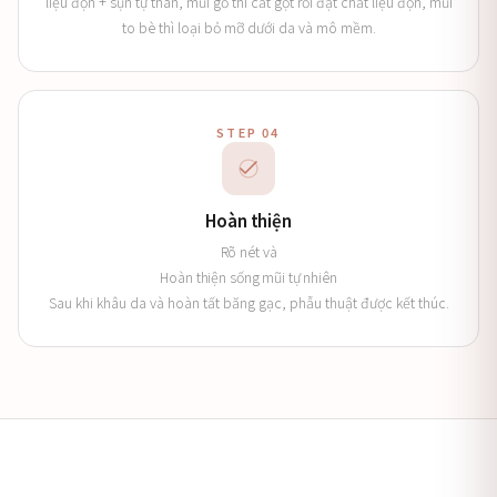
liệu độn + sụn tự thân, mũi gồ thì cắt gọt rồi đặt chất liệu độn, mũi
to bè thì loại bỏ mỡ dưới da và mô mềm.
STEP 04
Hoàn thiện
Rõ nét và
Hoàn thiện sống mũi tự nhiên
Sau khi khâu da và hoàn tất băng gạc, phẫu thuật được kết thúc.