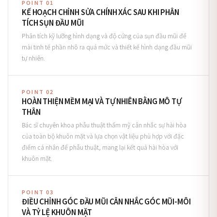
POINT 01
KẾ HOẠCH CHỈNH SỬA CHÍNH XÁC SAU KHI PHÂN
TÍCH SỤN ĐẦU MŨI
Phân tích kỹ lưỡng hình dạng và độ cứng của sụn đầu mũi để
mài tinh tế phần nhô ra quá mức và thiết kế hình dạng đầu mũi
tự nhiên.
POINT 02
HOÀN THIỆN MỀM MẠI VÀ TỰ NHIÊN BẰNG MÔ TỰ
THÂN
Bác sĩ chuyên khoa phẫu thuật thẩm mỹ cân nhắc sự hài hòa
của toàn bộ khuôn mặt và lựa chọn vật liệu phù hợp với đặc
điểm cá nhân để phẫu thuật, mang lại kết quả hài hòa với
khuôn mặt.
POINT 03
ĐIỀU CHỈNH GÓC ĐẦU MŨI CÂN NHẮC GÓC MŨI-MÔI
VÀ TỶ LỆ KHUÔN MẶT