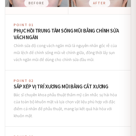
BEFORE
AFTER
POINT 01
PHỤC HỒI TRUNG TÂM SỐNG MŨI BẰNG CHỈNH SỬA
VÁCH NGĂN
Chỉnh sửa độ cong vách ngăn mũi là nguyên nhân gốc rễ của
mũi lệch để chỉnh sống mũi về chính giữa, đồng thời lấy sụn
vách ngăn mũi để dùng cho chỉnh sửa đầu mũi.
POINT 02
SẮP XẾP VỊ TRÍ XƯƠNG MŨI BẰNG CẮT XƯƠNG
Bác sĩ chuyên khoa phẫu thuật thẩm mỹ cân nhắc sự hài hòa
của toàn bộ khuôn mặt và lựa chọn vật liệu phù hợp với đặc
điểm cá nhân để phẫu thuật, mang lại kết quả hài hòa với
khuôn mặt.