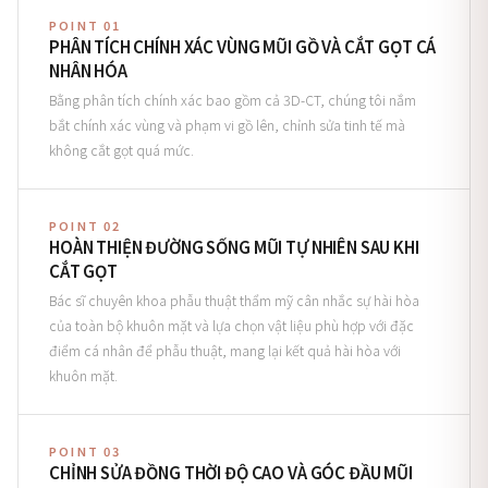
POINT 01
PHÂN TÍCH CHÍNH XÁC VÙNG MŨI GỒ VÀ CẮT GỌT CÁ
NHÂN HÓA
Bằng phân tích chính xác bao gồm cả 3D-CT, chúng tôi nắm
bắt chính xác vùng và phạm vi gồ lên, chỉnh sửa tinh tế mà
không cắt gọt quá mức.
POINT 02
HOÀN THIỆN ĐƯỜNG SỐNG MŨI TỰ NHIÊN SAU KHI
CẮT GỌT
Bác sĩ chuyên khoa phẫu thuật thẩm mỹ cân nhắc sự hài hòa
của toàn bộ khuôn mặt và lựa chọn vật liệu phù hợp với đặc
điểm cá nhân để phẫu thuật, mang lại kết quả hài hòa với
khuôn mặt.
POINT 03
CHỈNH SỬA ĐỒNG THỜI ĐỘ CAO VÀ GÓC ĐẦU MŨI