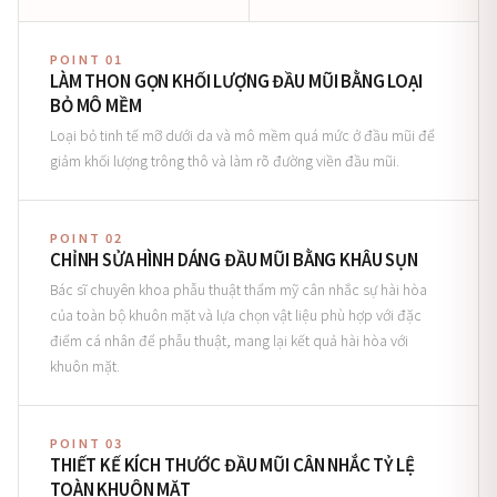
POINT 01
LÀM THON GỌN KHỐI LƯỢNG ĐẦU MŨI BẰNG LOẠI
BỎ MÔ MỀM
Loại bỏ tinh tế mỡ dưới da và mô mềm quá mức ở đầu mũi để
giảm khối lượng trông thô và làm rõ đường viền đầu mũi.
POINT 02
CHỈNH SỬA HÌNH DÁNG ĐẦU MŨI BẰNG KHÂU SỤN
Bác sĩ chuyên khoa phẫu thuật thẩm mỹ cân nhắc sự hài hòa
của toàn bộ khuôn mặt và lựa chọn vật liệu phù hợp với đặc
điểm cá nhân để phẫu thuật, mang lại kết quả hài hòa với
khuôn mặt.
POINT 03
THIẾT KẾ KÍCH THƯỚC ĐẦU MŨI CÂN NHẮC TỶ LỆ
TOÀN KHUÔN MẶT