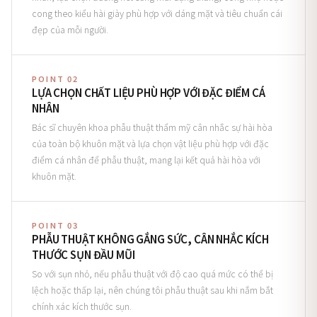
cong theo kiểu hài giày phù hợp với dáng mặt và tiêu chuẩn cái
đẹp của mỗi người.
POINT 02
LỰA CHỌN CHẤT LIỆU PHÙ HỢP VỚI ĐẶC ĐIỂM CÁ
NHÂN
Bác sĩ chuyên khoa phẫu thuật thẩm mỹ cân nhắc sự hài hòa
của toàn bộ khuôn mặt và lựa chọn vật liệu phù hợp với đặc
điểm cá nhân để phẫu thuật, mang lại kết quả hài hòa với
khuôn mặt.
POINT 03
PHẪU THUẬT KHÔNG GẮNG SỨC, CÂN NHẮC KÍCH
THƯỚC SỤN ĐẦU MŨI
So với sụn nhỏ, nếu phẫu thuật với độ cao quá mức có thể bị
lệch hoặc thấp lại, nên chúng tôi phẫu thuật sau khi nắm bắt
chính xác kích thước sụn.