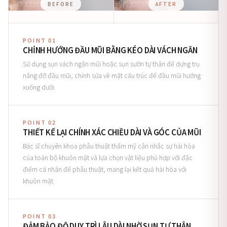
BEFORE
AFTER
POINT 01
CHỈNH HƯỚNG ĐẦU MŨI BẰNG KÉO DÀI VÁCH NGĂN
Sử dụng sụn vách ngăn mũi hoặc sụn sườn tự thân để dựng trụ
nâng đỡ đầu mũi, chỉnh sửa về mặt cấu trúc để đầu mũi hướng
xuống dưới.
POINT 02
THIẾT KẾ LẠI CHÍNH XÁC CHIỀU DÀI VÀ GÓC CỦA MŨI
Bác sĩ chuyên khoa phẫu thuật thẩm mỹ cân nhắc sự hài hòa
của toàn bộ khuôn mặt và lựa chọn vật liệu phù hợp với đặc
điểm cá nhân để phẫu thuật, mang lại kết quả hài hòa với
khuôn mặt.
POINT 03
ĐẢM BẢO ĐỘ DUY TRÌ LÂU DÀI NHỜ SỤN TỰ THÂN