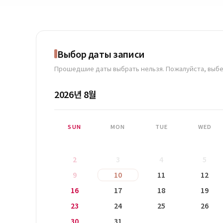
Выбор даты записи
Прошедшие даты выбрать нельзя. Пожалуйста, выбе
2026년 8월
SUN
MON
TUE
WED
2
3
4
5
9
10
11
12
16
17
18
19
23
24
25
26
30
31