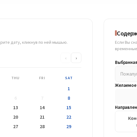
Содерж
рите дату, кликнув по ней мышью.
Если Вы сн
временные
‹
›
Выбранная
Пожалуй
THU
FRI
SAT
Желаемое 
1
6
7
8
13
14
15
Направлен
20
21
22
Кон
27
28
29