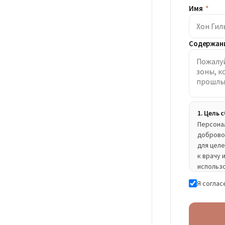
Имя
*
Содержани
1. Цель
Персона
доброво
для цел
к врачу 
использ
предвар
Я соглас
2. Соби
Обязател
желанию
3. Срок 