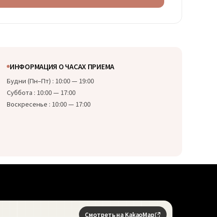
ранятся в течение 6 месяцев с момента
ия обработки записи, после чего без
ения уничтожаются (согласно соответствующему
ательству отдельные пункты могут храниться
).
 на отказ от согласия
ИНФОРМАЦИЯ О ЧАСАХ ПРИЕМА
е право отказаться от данного согласия. Однако
Будни (Пн–Пт) : 10:00 — 19:00
зе от согласия обработка заявки на запись к врачу
Суббота : 10:00 — 17:00
жна.
Воскресенье : 10:00 — 17:00
Смотреть на KakaoMap