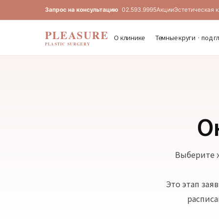
Запрос на консультацию
02.593.9995
Акции
Эстетическая 
PLEASURE
О клинике
Темные круги · под г
PLASTIC SURGERY
О
Выберите ж
Это этап зая
расписа