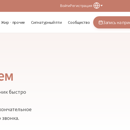
Войти
Регистрация
Жир · прочее
Сигнатурный пти
Сообщество
Запись на при
ем
дник быстро
окончательное
 звонка.