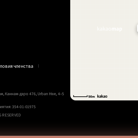
словия членства
м, Каннам-дэро 476, Urban Hive, 4–5
50m
50m
ятия: 354-01-01975
S RESERVED