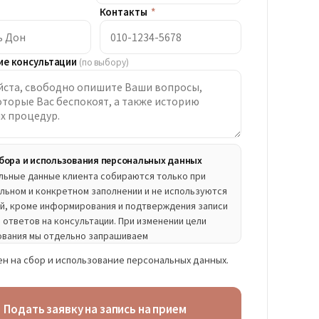
Контакты
*
е консультации
(по выбору)
 сбора и использования персональных данных
льные данные клиента собираются только при
льном и конкретном заполнении и не используются
ей, кроме информирования и подтверждения записи
и ответов на консультации. При изменении цели
ования мы отдельно запрашиваем
ительное согласие.
ен на сбор и использование персональных данных.
раемые данные
ьно: имя, контакт, направление приема · По
: содержание консультации
Подать заявку на запись на прием
хранения и использования