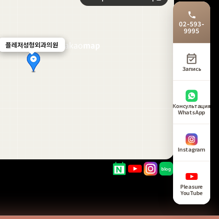
02-593-
9995
플레저성형외과의원
플레저성형외과의원
Запись
Консультация
WhatsApp
Instagram
Pleasure
YouTube