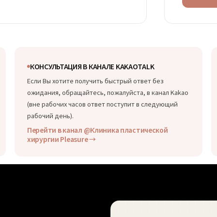
Данные х
завершен
промедл
законод
отдельно
4. Право
КОНСУЛЬТАЦИЯ В КАНАЛЕ KAKAOTALK
Вы имеет
Если Вы хотите получить быстрый ответ без
при отка
ожидания, обращайтесь, пожалуйста, в канал Kakao
невозмо
(вне рабочих часов ответ поступит в следующий
рабочий день).
Перейти в канал @Клиника пластической
хирургии Pleasure →