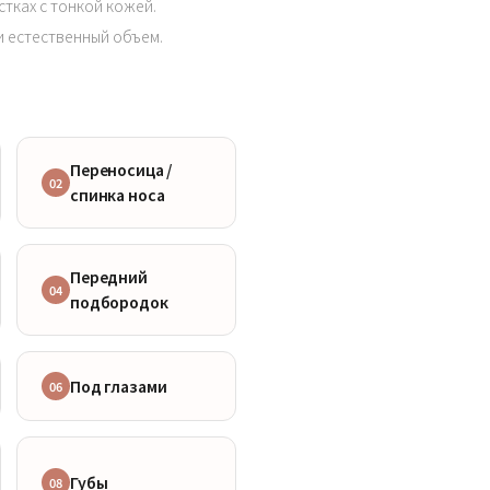
тках с тонкой кожей.
и естественный объем.
Переносица /
02
спинка носа
Передний
04
подбородок
Под глазами
06
Губы
08