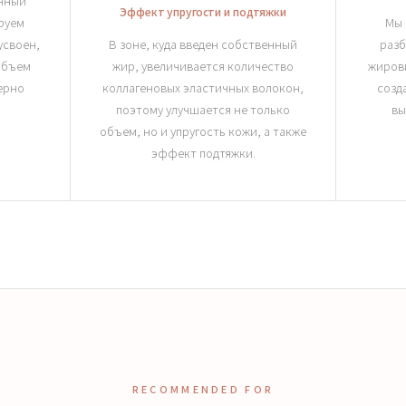
енный
Эффект упругости и подтяжки
руем
Мы 
усвоен,
В зоне, куда введен собственный
разб
объем
жир, увеличивается количество
жировы
ерно
коллагеновых эластичных волокон,
созд
поэтому улучшается не только
вы
объем, но и упругость кожи, а также
эффект подтяжки.
RECOMMENDED FOR