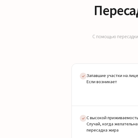
Переса
С помощью пересадки
Запавшие участки на лиц
Если возникает
С высокой приживаемост
Случай, когда желательна
пересадка жира