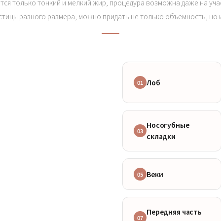
тся только тонкий и мелкий жир, процедура возможна даже на учас
тицы разного размера, можно придать не только объемность, но 
Лоб
01
Носогубные
03
складки
Веки
05
Передняя часть
07