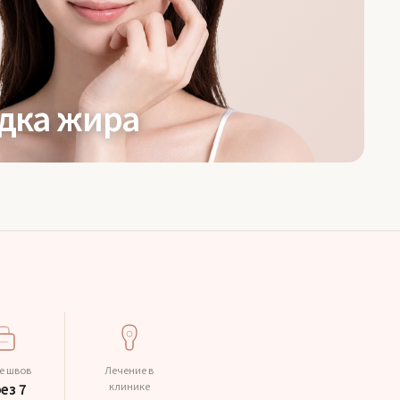
дка жира
е швов
Лечение в
клинике
ез 7