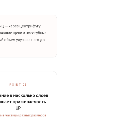
диц — через центрифугу
апавшие щеки и носогубные
ый объем улучшает его до
POINT 03
ние в несколько слоев
ышает приживаемость
UP
ые частицы разных размеров