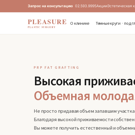
Запрос на консультацию
02.593.9995
Акции
Эстетическая 
PLEASURE
О клинике
Темные круги · под г
PLASTIC SURGERY
PRP FAT GRAFTING
Высокая прижива
Объемная молода
Не просто придавая объем запавшим участкам
Благодаря высокой приживаемости собствен
Вы можете получить естественный и объемн