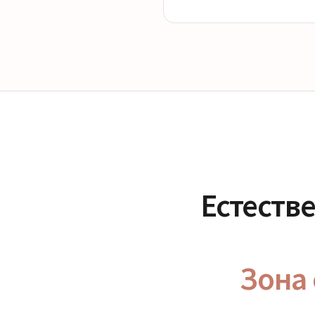
Естеств
Зона 