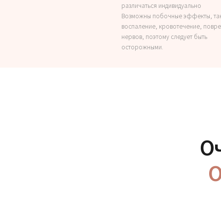
различаться индивидуально
Возможны побочные эффекты, так
воспаление, кровотечение, повр
нервов, поэтому следует быть
осторожными.
О
О