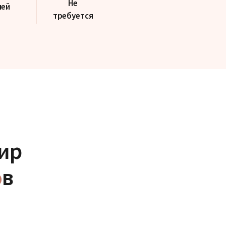
Не
ней
требуется
ир
о
в