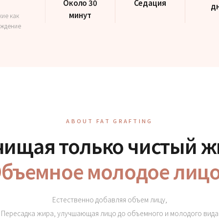
Около 30
Седация
д
минут
ие как
еждение
ABOUT FAT GRAFTING
чищая только чистый ж
бъемное молодое лиц
Естественно добавляя объем лицу,
Пересадка жира, улучшающая лицо до объемного и молодого вида