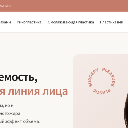
клиника
лазами
Ринопластика
Омолаживающая пластика
Пластика век
емость,
я линия лица
, но и
ного жира
ый эффект объема.