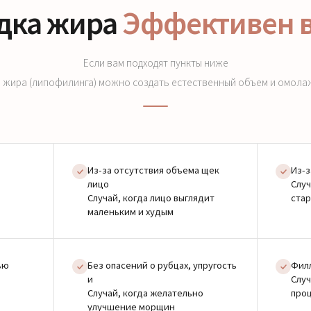
дка жира
Эффективен в
Если вам подходят пункты ниже
 жира (липофилинга) можно создать естественный объем и омола
е
Из-за отсутствия объема щек
Из-з
лицо
Случ
Случай, когда лицо выглядит
стар
маленьким и худым
ью
Без опасений о рубцах, упругость
Филл
и
Случ
Случай, когда желательно
про
улучшение морщин