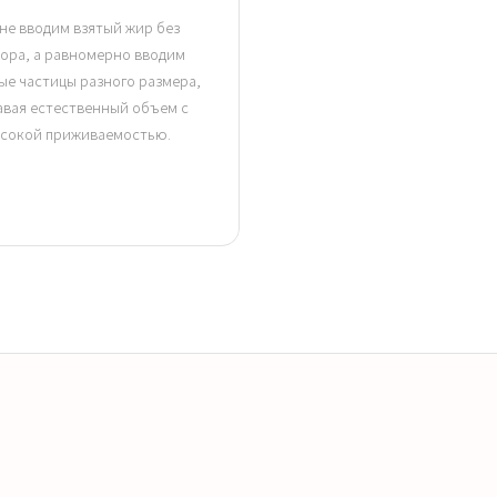
не вводим взятый жир без
ора, а равномерно вводим
е частицы разного размера,
авая естественный объем с
сокой приживаемостью.