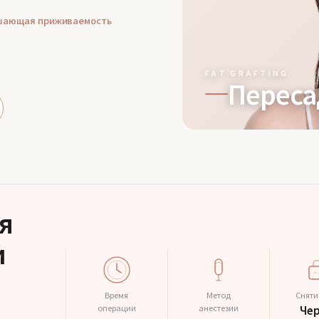
ышающая приживаемость
FAT GRAFTING
Переса
я
и
Время
Метод
Сняти
операции
анестезии
Чер