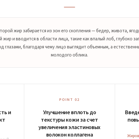
торой жир забирается из зон его скопления — бедер, живота, яго
й жир и вводится в области лица, такие как впалый лоб, глубоко з
од глазами, благодаря чему лицо выглядит объемным, а естественн
молодого облика.
POINT 02
ть и
Улучшение вплоть до
Введе
кт
текстуры кожи за счет
пов
увеличения эластиновых
волокон коллагена
Жиров