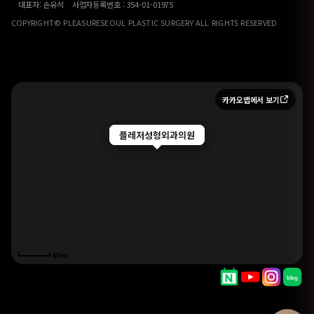
대표자: 손유석 사업자등록번호 : 354-01-01975
COPYRIGHT© PLEASURESEOUL PLASTIC SURGERY ALL RIGHTS RESERVED
카카오맵에서 보기
플레저성형외과의원
플레저성형외과의원
50m
50m