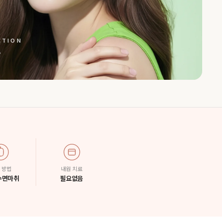
CTION
 방법
내원 치료
수면마취
필요없음