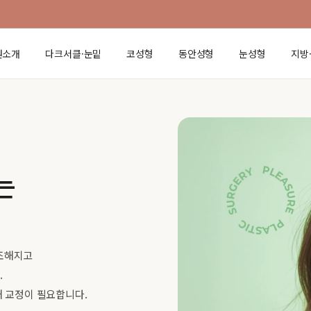
원소개
다크서클·눈밑
코성형
동안성형
눈성형
지방
는
조해지고
.
해 교정이 필요합니다.