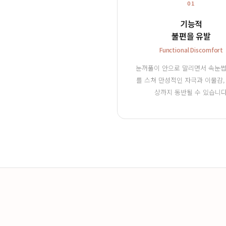
01
기능적
불편을 유발
Functional Discomfort
눈꺼풀이 안으로 말리면서 속눈썹
를 스쳐 만성적인 자극과 이물감,
상까지 동반될 수 있습니다