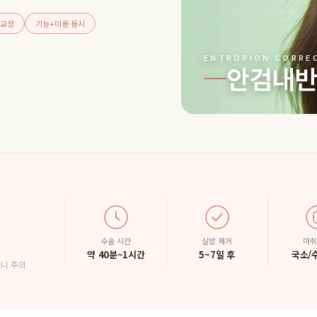
 교정
기능+미용 동시
ENTROPION CORRE
안검내반
수술 시간
실밥 제거
마취
약 40분~1시간
5~7일 후
국소/
으니 주의