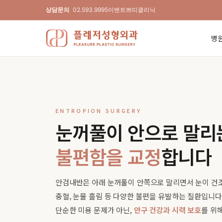
상담문의
02.593.9995
이벤트
쁘띠클리닉
병
ENTROPION SURGERY
눈꺼풀이 안으로 말리
불편함을 교정
합니다
안검내반은 아래 눈꺼풀이 안쪽으로 말리면서 눈이 건
충혈, 눈물 흘림 등 다양한 불편을 유발하는 질환입니다
단순한 미용 문제가 아닌,
안구 건강과 시력 보호
를 위