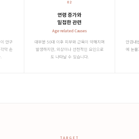
02
연령 증가와
밀접한 관련
Age-related Causes
이 안구
대부분 50대 이후 피부와 근육이 약해지며
안검내반
 각막 손
발생하지만, 외상이나 선천적인 요인으로
에 눈물
.
도 나타날 수 있습니다.
TARGET