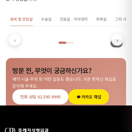
로비 및 상담실
수술실
진료실 · 피부관리
회복실
그외 시설
01 — RECEPTION
로비 전경
‹
›
1
/
4
방문 전, 무엇이 궁금하신가요?
예약·시술·주차 등 어떤 질문도 좋습니다. 가장 편하신 채널로
문의해 주세요.
전화 상담 02.593.9995
카카오 채널