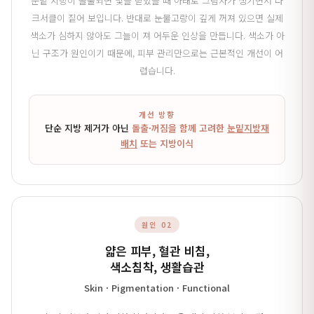
눈밑 지방이 돌출되면 빛을 받았을 때 아래로 그림자가 생기면서 다
크서클이 짙어 보입니다. 반대로 눈물고랑이 깊게 꺼져 있으면 실제
색소가 심하지 않아도 그늘이 져 어두운 인상을 만듭니다. 색소가 아
닌 구조가 원인이기 때문에, 피부 관리만으로는 근본적인 개선이 어
렵습니다.
개선 방향
단순 지방 제거가 아닌
돌출·꺼짐을 함께 고려한
눈밑지방재
배치
또는 지방이식
원인 02
얇은 피부, 혈관 비침,
색소침착, 생활습관
Skin · Pigmentation · Functional