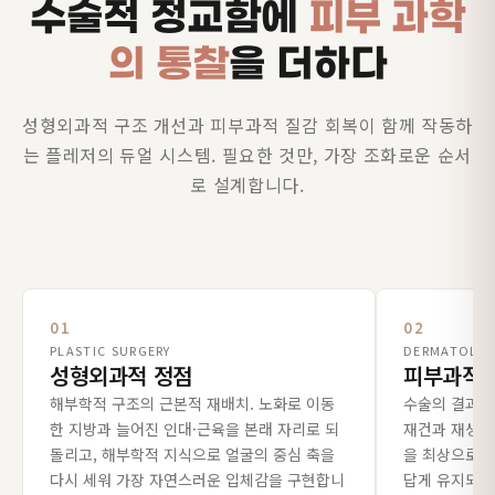
수술적 정교함에
피부 과학
의 통찰
을 더하다
성형외과적 구조 개선과 피부과적 질감 회복이 함께 작동하
는 플레저의 듀얼 시스템. 필요한 것만, 가장 조화로운 순서
로 설계합니다.
01
02
PLASTIC SURGERY
DERMATOLO
성형외과적 정점
피부과적 
해부학적 구조의 근본적 재배치. 노화로 이동
수술의 결과를
한 지방과 늘어진 인대·근육을 본래 자리로 되
재건과 재생 
돌리고, 해부학적 지식으로 얼굴의 중심 축을
을 최상으로 끌
다시 세워 가장 자연스러운 입체감을 구현합니
답게 유지되도