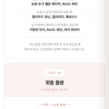
눈밑·눈가 혈관 레이저, Re2O 파인
눈밑이 갈색·거뭇하게 보일 때
헐리우드 토닝, 클라리티, 제네시스
눈가 탄력이 떨어지고 잔주름이 생길 때
리쥬란 아이, Re2O 파인, 아이 써마지
색소·혈관 비침·탄력 저하 등 피부 원인일 때
레이저·토닝·스킨케어로 단계적 개선이 가능합니다.
CASE 03
맞춤 플랜
COMBINED PLAN
구조 + 피부 복합