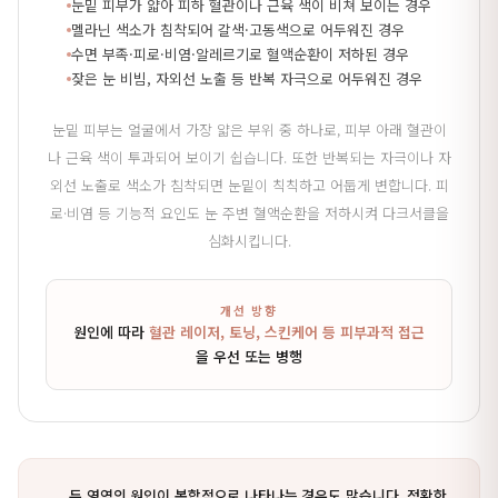
눈밑 피부가 얇아 피하 혈관이나 근육 색이 비쳐 보이는 경우
멜라닌 색소가 침착되어 갈색·고동색으로 어두워진 경우
수면 부족·피로·비염·알레르기로 혈액순환이 저하된 경우
잦은 눈 비빔, 자외선 노출 등 반복 자극으로 어두워진 경우
눈밑 피부는 얼굴에서 가장 얇은 부위 중 하나로, 피부 아래 혈관이
나 근육 색이 투과되어 보이기 쉽습니다. 또한 반복되는 자극이나 자
외선 노출로 색소가 침착되면 눈밑이 칙칙하고 어둡게 변합니다. 피
로·비염 등 기능적 요인도 눈 주변 혈액순환을 저하시켜 다크서클을
심화시킵니다.
개선 방향
원인에 따라
혈관 레이저, 토닝, 스킨케어 등 피부과적 접근
을 우선 또는 병행
두 영역의 원인이 복합적으로 나타나는 경우도 많습니다. 정확한