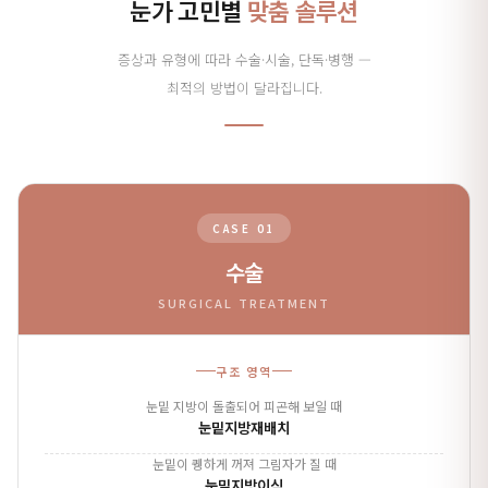
눈가 고민별
맞춤 솔루션
증상과 유형에 따라 수술·시술, 단독·병행 —
최적의 방법이 달라집니다.
CASE 01
수술
SURGICAL TREATMENT
구조 영역
눈밑 지방이 돌출되어 피곤해 보일 때
눈밑지방재배치
눈밑이 퀭하게 꺼져 그림자가 질 때
눈밑지방이식