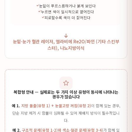
눈밑이 푸르스름하거나 붉게 보인다
누르면 색이 일시적으로 옅어진다
피로할수록 색이 더 짙어진다
눈밑·눈가 혈관 레이저, 엘라비에 Re2O/파인 (기타 스킨부
스터), 나노지방이식
복합형 안내 — 실제로는 두 가지 이상 유형이 동시에 나타나는
경우가 많습니다
예 1.
지방 돌출(유형 1) + 눈물고랑 꺼짐(유형 2)
이 함께 있는 경우,
단순 지방 제거 시 함몰이 심화될 수 있어 재배치 방식이 필수적입니
다.
예 2.
구조적 문제(유형 1·2)와 색소·혈관 문제(유형 3·4)
가 함께 있