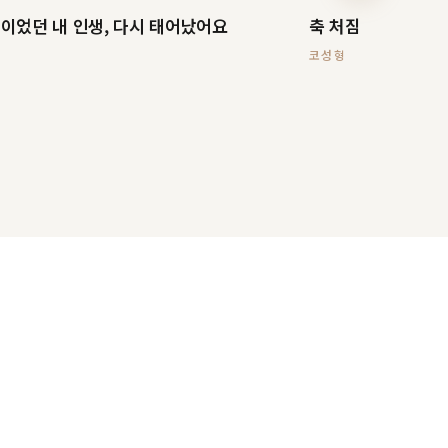
이었던 내 인생, 다시 태어났어요
축 처짐 화살코 — 
코성형