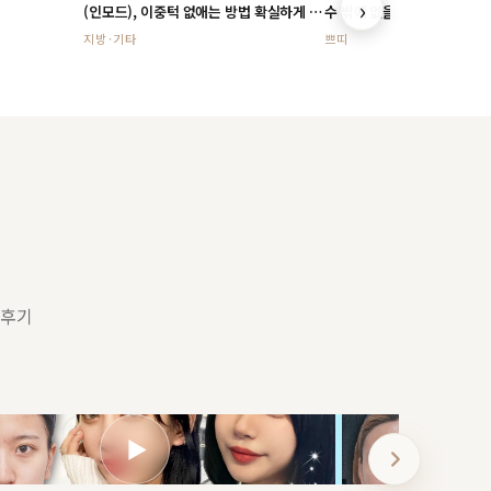
›
(인모드), 이중턱 없애는 방법 확실하게 알
수 밖에 없을까?
려드립니다
지방·기타
쁘띠
상후기
▶