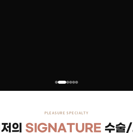
PLEASURE SPECIALTY
레저의
SIGNATURE
수술/