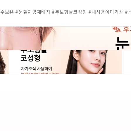
수보유 #눈밑지방재배치 #무보형물코성형 #내시경이마거상 #