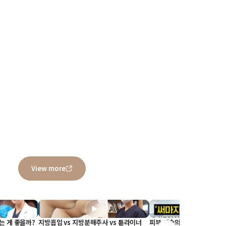
View more
▶
▶
는 게 좋을까?
지방흡입 vs 지방분해주사 vs 튠라이너
피부 시술의 교과서 '써마지'