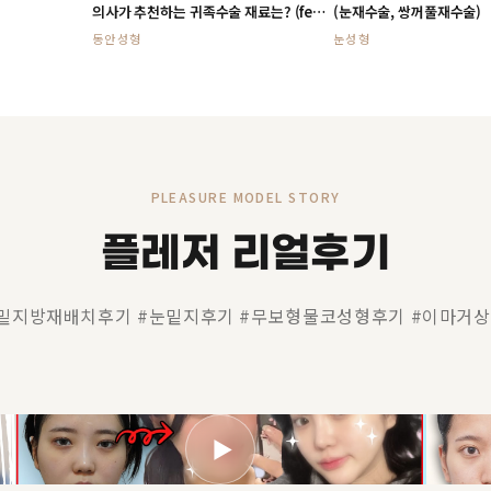
의사가 추천하는 귀족수술 재료는? (feat.
(눈재수술, 쌍꺼풀재수술)
고어텍스)
동안성형
눈성형
PLEASURE MODEL STORY
플레저 리얼후기
밑지방재배치후기 #눈밑지후기 #무보형물코성형후기 #이마거
▶