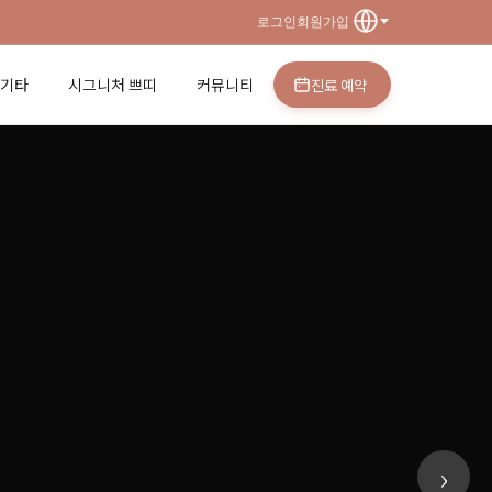
로그인
회원가입
·기타
시그니처 쁘띠
커뮤니티
진료 예약
›