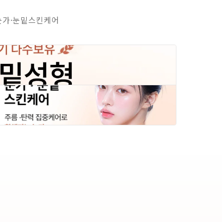
눈가·눈밑스킨케어