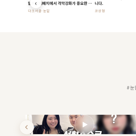
‹
밑지방재배치에서 격막강화가 중요한 이
니다.
유
다크서클·눈밑
코성형
#눈
▶