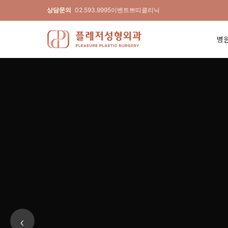
상담문의
02.593.9995
이벤트
쁘띠클리닉
병
플레저성형외과 — 눈밑지방재배치·무
‹