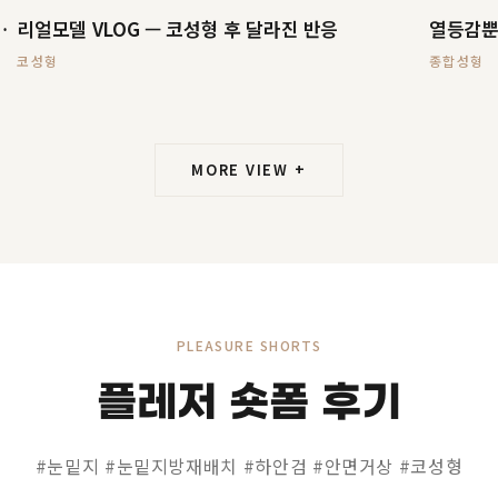
길 — EP.02 은지 씨
리얼모델 VLOG — 코성형 후 달라진 반응
열등감뿐
코성형
종합성형
MORE VIEW +
PLEASURE SHORTS
플레저 숏폼 후기
#눈밑지 #눈밑지방재배치 #하안검 #안면거상 #코성형